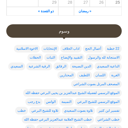
29
28
27
26
25
« رمضان
ذو القعدة »
وسوم
22 خطبة
أعمال الحج
اداب الخلاف
الإنتخابات
الاخوة الاسلامية
الاستجابة لله والرسول
التقييد والإيضاح
الثبات
الحفلات
الداعية السعيدي
الدين النصيحة
الرقائق
الرقية الشرعية
السعيدي
الغربة
اللسان
اللطيف
المحتارين
المصحف المرتل بصوت الشراعي
الموقع الرسمي لفضيلة الشيخ عبدالعزيز بن يحيى البرعي حفظه الله
الموقع الرسمي للشيخ البرعي
النميمة
الواتس
بدع رجب
تفسير ابن كثير
تلاوة بصوت السعيدي
تلاوة للشيخ البرعي
خطب
خطب الشراعي
خطب الشيخ العلامة عبدالعزيز البرعي حفظه الله