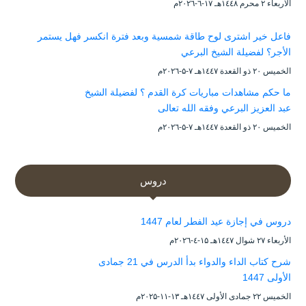
الأربعاء ۲ محرم ۱٤٤۸هـ ۱۷-٦-۲۰۲٦م
فاعل خير اشترى لوح طاقة شمسية وبعد فترة انكسر فهل يستمر
الأجر؟ لفضيلة الشيخ البرعي
الخميس ۲۰ ذو القعدة ۱٤٤۷هـ ۷-۵-۲۰۲٦م
ما حكم مشاهدات مباريات كرة القدم ؟ لفضيلة الشيخ
عبد العزيز البرعي وفقه الله تعالى
الخميس ۲۰ ذو القعدة ۱٤٤۷هـ ۷-۵-۲۰۲٦م
دروس
دروس في إجازة عيد الفطر لعام 1447
الأربعاء ۲۷ شوال ۱٤٤۷هـ ۱۵-٤-۲۰۲٦م
شرح كتاب الداء والدواء بدأ الدرس في 21 جمادى
الأولى 1447
الخميس ۲۲ جمادى الأولى ۱٤٤۷هـ ۱۳-۱۱-۲۰۲۵م