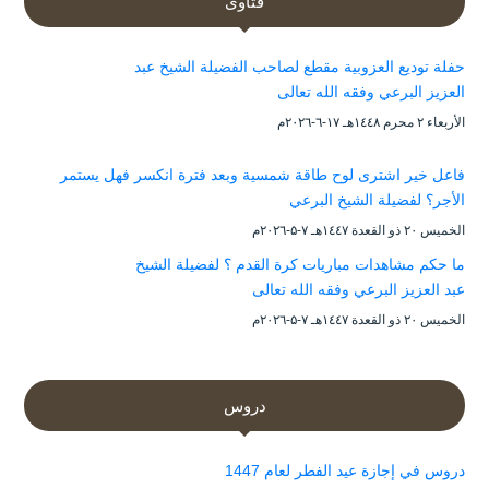
فتاوى
حفلة توديع العزوبية مقطع لصاحب الفضيلة الشيخ عبد
العزيز البرعي وفقه الله تعالى
الأربعاء ۲ محرم ۱٤٤۸هـ ۱۷-٦-۲۰۲٦م
فاعل خير اشترى لوح طاقة شمسية وبعد فترة انكسر فهل يستمر
الأجر؟ لفضيلة الشيخ البرعي
الخميس ۲۰ ذو القعدة ۱٤٤۷هـ ۷-۵-۲۰۲٦م
ما حكم مشاهدات مباريات كرة القدم ؟ لفضيلة الشيخ
عبد العزيز البرعي وفقه الله تعالى
الخميس ۲۰ ذو القعدة ۱٤٤۷هـ ۷-۵-۲۰۲٦م
دروس
دروس في إجازة عيد الفطر لعام 1447