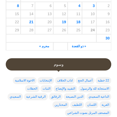
8
7
6
5
4
3
2
15
14
13
12
11
10
9
22
21
20
19
18
17
16
29
28
27
26
25
24
23
30
« ذو القعدة
محرم »
وسوم
22 خطبة
أعمال الحج
اداب الخلاف
الإنتخابات
الاخوة الاسلامية
الاستجابة لله والرسول
التقييد والإيضاح
الثبات
الحفلات
الداعية السعيدي
الدين النصيحة
الرقائق
الرقية الشرعية
السعيدي
الغربة
اللسان
اللطيف
المحتارين
المصحف المرتل بصوت الشراعي