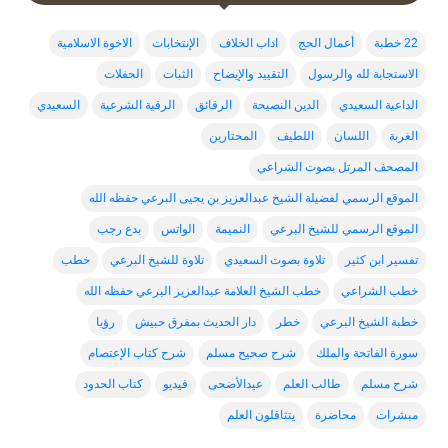
22 خطبة
أعمال الحج
اداب الخلاف
الإنتخابات
الاخوة الاسلامية
الاستجابة لله والرسول
التقييد والإيضاح
الثبات
الحفلات
الداعية السعيدي
الدين النصيحة
الرقائق
الرقية الشرعية
السعيدي
الغربة
اللسان
اللطيف
المحتارين
المصحف المرتل بصوت الشراعي
الموقع الرسمي لفضيلة الشيخ عبدالعزيز بن يحيى البرعي حفظه الله
الموقع الرسمي للشيخ البرعي
النميمة
الواتس
بدع رجب
تفسير ابن كثير
تلاوة بصوت السعيدي
تلاوة للشيخ البرعي
خطب
خطب الشراعي
خطب الشيخ العلامة عبدالعزيز البرعي حفظه الله
خطبة الشيخ البرعي
خطر
دار الحديث بمفرق حبيش
رؤيا
سورة الفاتحة والملك
شرح صحيح مسلم
شرح كتاب الإعتصام
شرح مسلم
طالب العلم
عيدالأضحى
فيديو
كتاب الحدود
مبشرات
محاضرة
يتثاقلون العلم