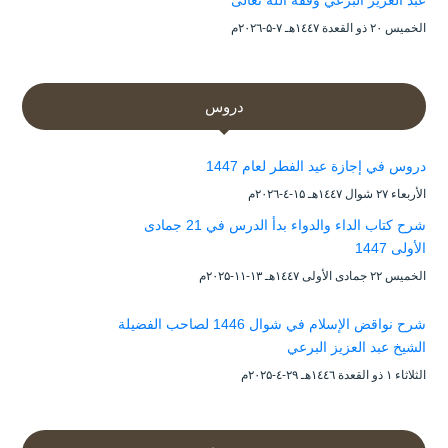
عبد العزيز البرعي وفقه الله تعالى
الخميس ۲۰ ذو القعدة ۱٤٤۷هـ ۷-۵-۲۰۲٦م
دروس
دروس في إجازة عيد الفطر لعام 1447
الأربعاء ۲۷ شوال ۱٤٤۷هـ ۱۵-٤-۲۰۲٦م
شرح كتاب الداء والدواء بدأ الدرس في 21 جمادى
الأولى 1447
الخميس ۲۲ جمادى الأولى ۱٤٤۷هـ ۱۳-۱۱-۲۰۲۵م
شرح نواقض الإسلام في شوال 1446 لصاحب الفضيلة
الشيخ عبد العزيز البرعي
الثلاثاء ۱ ذو القعدة ۱٤٤٦هـ ۲۹-٤-۲۰۲۵م