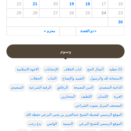
22
21
20
19
18
17
16
29
28
27
26
25
24
23
30
« ذو القعدة
محرم »
وسوم
22 خطبة
أعمال الحج
اداب الخلاف
الإنتخابات
الاخوة الاسلامية
الاستجابة لله والرسول
التقييد والإيضاح
الثبات
الحفلات
الداعية السعيدي
الدين النصيحة
الرقائق
الرقية الشرعية
السعيدي
الغربة
اللسان
اللطيف
المحتارين
المصحف المرتل بصوت الشراعي
الموقع الرسمي لفضيلة الشيخ عبدالعزيز بن يحيى البرعي حفظه الله
الموقع الرسمي للشيخ البرعي
النميمة
الواتس
بدع رجب