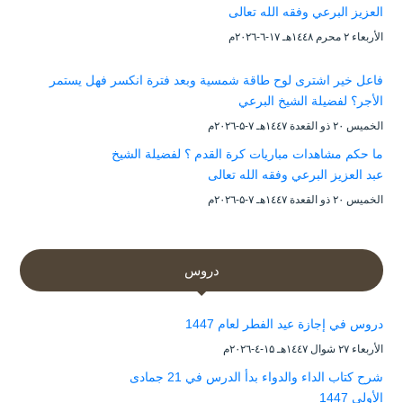
العزيز البرعي وفقه الله تعالى
الأربعاء ۲ محرم ۱٤٤۸هـ ۱۷-٦-۲۰۲٦م
فاعل خير اشترى لوح طاقة شمسية وبعد فترة انكسر فهل يستمر
الأجر؟ لفضيلة الشيخ البرعي
الخميس ۲۰ ذو القعدة ۱٤٤۷هـ ۷-۵-۲۰۲٦م
ما حكم مشاهدات مباريات كرة القدم ؟ لفضيلة الشيخ
عبد العزيز البرعي وفقه الله تعالى
الخميس ۲۰ ذو القعدة ۱٤٤۷هـ ۷-۵-۲۰۲٦م
دروس
دروس في إجازة عيد الفطر لعام 1447
الأربعاء ۲۷ شوال ۱٤٤۷هـ ۱۵-٤-۲۰۲٦م
شرح كتاب الداء والدواء بدأ الدرس في 21 جمادى
الأولى 1447