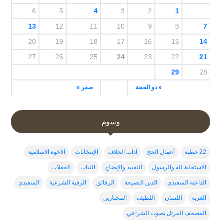
6
5
4
3
2
1
13
12
11
10
9
8
7
20
19
18
17
16
15
14
27
26
25
24
23
22
21
29
28
« ذو الحجة
صفر »
وسوم
22 خطبة
أعمال الحج
اداب الخلاف
الإنتخابات
الاخوة الاسلامية
الاستجابة لله والرسول
التقييد والإيضاح
الثبات
الحفلات
الداعية السعيدي
الدين النصيحة
الرقائق
الرقية الشرعية
السعيدي
الغربة
اللسان
اللطيف
المحتارين
المصحف المرتل بصوت الشراعي