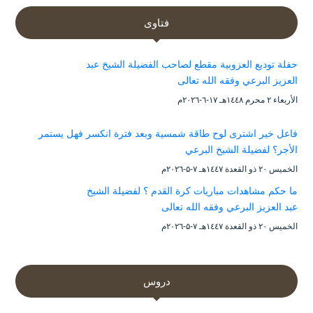
فتاوى
حفلة توديع العزوبية مقطع لصاحب الفضيلة الشيخ عبد
العزيز البرعي وفقه الله تعالى
الأربعاء ۲ محرم ۱٤٤۸هـ ۱۷-٦-۲۰۲٦م
فاعل خير اشترى لوح طاقة شمسية وبعد فترة انكسر فهل يستمر
الأجر؟ لفضيلة الشيخ البرعي
الخميس ۲۰ ذو القعدة ۱٤٤۷هـ ۷-۵-۲۰۲٦م
ما حكم مشاهدات مباريات كرة القدم ؟ لفضيلة الشيخ
عبد العزيز البرعي وفقه الله تعالى
الخميس ۲۰ ذو القعدة ۱٤٤۷هـ ۷-۵-۲۰۲٦م
دروس