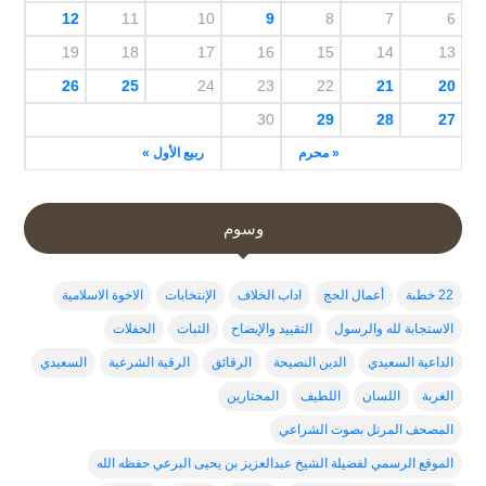
12
11
10
9
8
7
6
19
18
17
16
15
14
13
26
25
24
23
22
21
20
30
29
28
27
« محرم
ربيع الأول »
وسوم
22 خطبة
أعمال الحج
اداب الخلاف
الإنتخابات
الاخوة الاسلامية
الاستجابة لله والرسول
التقييد والإيضاح
الثبات
الحفلات
الداعية السعيدي
الدين النصيحة
الرقائق
الرقية الشرعية
السعيدي
الغربة
اللسان
اللطيف
المحتارين
المصحف المرتل بصوت الشراعي
الموقع الرسمي لفضيلة الشيخ عبدالعزيز بن يحيى البرعي حفظه الله