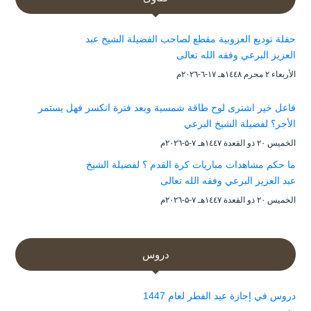
حفلة توديع العزوبية مقطع لصاحب الفضيلة الشيخ عبد
العزيز البرعي وفقه الله تعالى
الأربعاء ۲ محرم ۱٤٤۸هـ ۱۷-٦-۲۰۲٦م
فاعل خير اشترى لوح طاقة شمسية وبعد فترة انكسر فهل يستمر
الأجر؟ لفضيلة الشيخ البرعي
الخميس ۲۰ ذو القعدة ۱٤٤۷هـ ۷-۵-۲۰۲٦م
ما حكم مشاهدات مباريات كرة القدم ؟ لفضيلة الشيخ
عبد العزيز البرعي وفقه الله تعالى
الخميس ۲۰ ذو القعدة ۱٤٤۷هـ ۷-۵-۲۰۲٦م
دروس
دروس في إجازة عيد الفطر لعام 1447