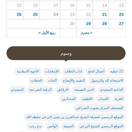
19
18
17
16
15
14
13
26
25
24
23
22
21
20
30
29
28
27
« محرم
ربيع الأول »
وسوم
22 خطبة
أعمال الحج
اداب الخلاف
الإنتخابات
الاخوة الاسلامية
الاستجابة لله والرسول
التقييد والإيضاح
الثبات
الحفلات
الداعية السعيدي
الدين النصيحة
الرقائق
الرقية الشرعية
السعيدي
الغربة
اللسان
اللطيف
المحتارين
المصحف المرتل بصوت الشراعي
الموقع الرسمي لفضيلة الشيخ عبدالعزيز بن يحيى البرعي حفظه الله
الموقع الرسمي للشيخ البرعي
النميمة
الواتس
بدع رجب