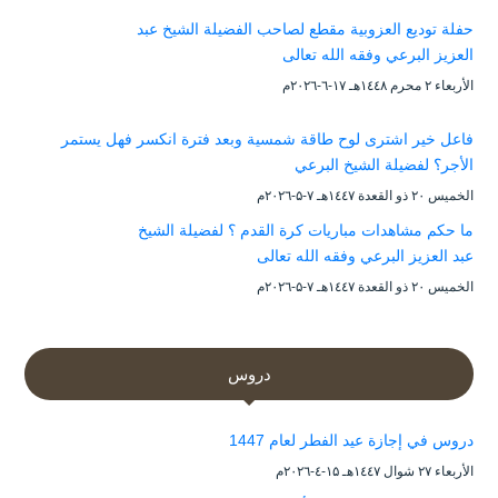
حفلة توديع العزوبية مقطع لصاحب الفضيلة الشيخ عبد
العزيز البرعي وفقه الله تعالى
الأربعاء ۲ محرم ۱٤٤۸هـ ۱۷-٦-۲۰۲٦م
فاعل خير اشترى لوح طاقة شمسية وبعد فترة انكسر فهل يستمر
الأجر؟ لفضيلة الشيخ البرعي
الخميس ۲۰ ذو القعدة ۱٤٤۷هـ ۷-۵-۲۰۲٦م
ما حكم مشاهدات مباريات كرة القدم ؟ لفضيلة الشيخ
عبد العزيز البرعي وفقه الله تعالى
الخميس ۲۰ ذو القعدة ۱٤٤۷هـ ۷-۵-۲۰۲٦م
دروس
دروس في إجازة عيد الفطر لعام 1447
الأربعاء ۲۷ شوال ۱٤٤۷هـ ۱۵-٤-۲۰۲٦م