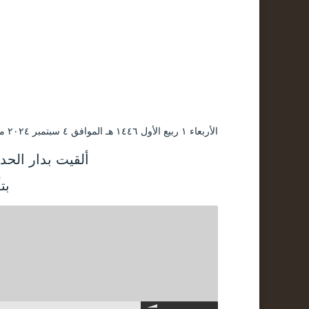
الأربعاء ۱ ربيع الأول ۱٤٤٦ هـ الموافق ٤ سبتمبر ۲۰۲٤ مـ |
ألقيت بدار الح
بتأريخ