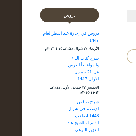
دروس
دروس في إجازة عيد الفطر لعام
1447
الأربعاء ۲۷ شوال ۱٤٤۷هـ ۱۵-٤-۲۰۲٦م
شرح كتاب الداء
والدواء بدأ الدرس
في 21 جمادى
الأولى 1447
الخميس ۲۲ جمادى الأولى ۱٤٤۷هـ
۱۳-۱۱-۲۰۲۵م
شرح نواقض
الإسلام في شوال
1446 لصاحب
الفضيلة الشيخ عبد
العزيز البرعي