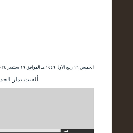
الخميس ۱٦ ربيع الأول ۱٤٤٦ هـ الموافق ۱۹ سبتمبر ۲۰۲٤ مـ |
ألقيت بدار الح