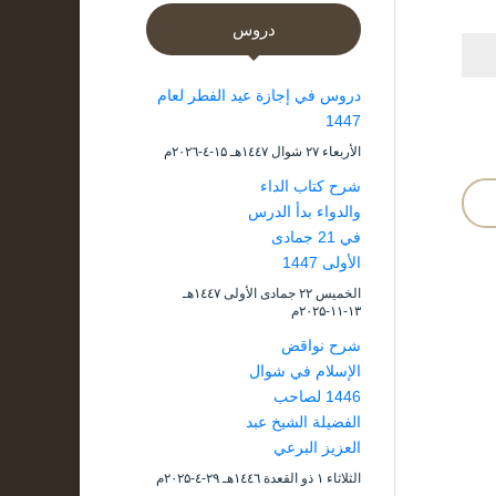
دروس
دروس في إجازة عيد الفطر لعام
1447
الأربعاء ۲۷ شوال ۱٤٤۷هـ ۱۵-٤-۲۰۲٦م
شرح كتاب الداء
والدواء بدأ الدرس
في 21 جمادى
الأولى 1447
الخميس ۲۲ جمادى الأولى ۱٤٤۷هـ
۱۳-۱۱-۲۰۲۵م
شرح نواقض
الإسلام في شوال
1446 لصاحب
الفضيلة الشيخ عبد
العزيز البرعي
الثلاثاء ۱ ذو القعدة ۱٤٤٦هـ ۲۹-٤-۲۰۲۵م