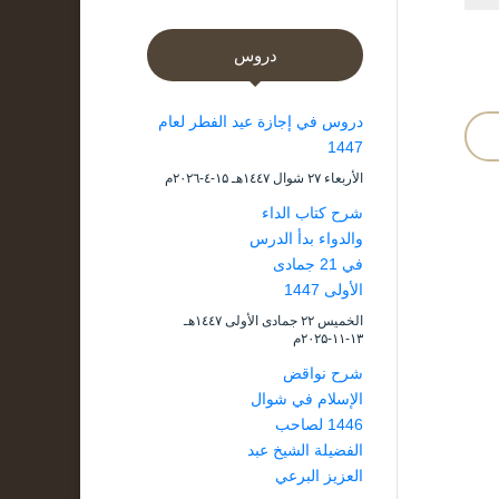
دروس
دروس في إجازة عيد الفطر لعام
1447
الأربعاء ۲۷ شوال ۱٤٤۷هـ ۱۵-٤-۲۰۲٦م
شرح كتاب الداء
والدواء بدأ الدرس
في 21 جمادى
الأولى 1447
الخميس ۲۲ جمادى الأولى ۱٤٤۷هـ
۱۳-۱۱-۲۰۲۵م
شرح نواقض
الإسلام في شوال
1446 لصاحب
الفضيلة الشيخ عبد
العزيز البرعي