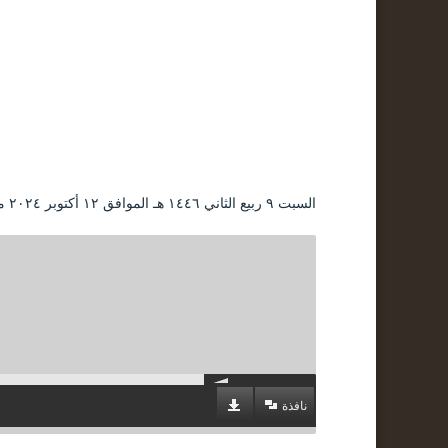
السبت ۹ ربيع الثاني ۱٤٤٦ هـ الموافق ۱۲ أكتوبر ۲۰۲٤ مـ |
نافذة