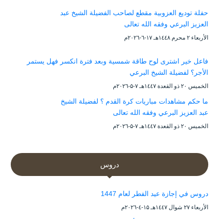
حفلة توديع العزوبية مقطع لصاحب الفضيلة الشيخ عبد
العزيز البرعي وفقه الله تعالى
الأربعاء ۲ محرم ۱٤٤۸هـ ۱۷-٦-۲۰۲٦م
فاعل خير اشترى لوح طاقة شمسية وبعد فترة انكسر فهل يستمر
الأجر؟ لفضيلة الشيخ البرعي
الخميس ۲۰ ذو القعدة ۱٤٤۷هـ ۷-۵-۲۰۲٦م
ما حكم مشاهدات مباريات كرة القدم ؟ لفضيلة الشيخ
عبد العزيز البرعي وفقه الله تعالى
الخميس ۲۰ ذو القعدة ۱٤٤۷هـ ۷-۵-۲۰۲٦م
دروس
دروس في إجازة عيد الفطر لعام 1447
الأربعاء ۲۷ شوال ۱٤٤۷هـ ۱۵-٤-۲۰۲٦م