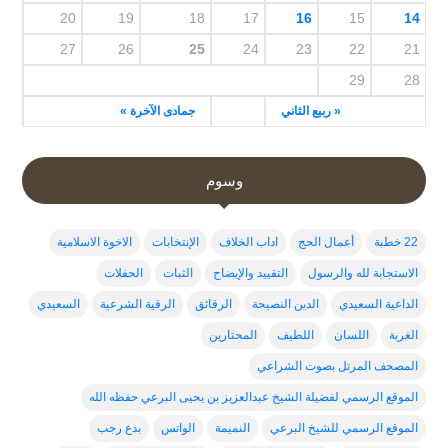
20
19
18
17
16
15
14
27
26
25
24
23
22
21
29
28
« ربيع الثاني
جمادى الآخرة »
وسوم
22 خطبة
أعمال الحج
اداب الخلاف
الإنتخابات
الاخوة الاسلامية
الاستجابة لله والرسول
التقييد والإيضاح
الثبات
الحفلات
الداعية السعيدي
الدين النصيحة
الرقائق
الرقية الشرعية
السعيدي
الغربة
اللسان
اللطيف
المحتارين
المصحف المرتل بصوت الشراعي
الموقع الرسمي لفضيلة الشيخ عبدالعزيز بن يحيى البرعي حفظه الله
الموقع الرسمي للشيخ البرعي
النميمة
الواتس
بدع رجب