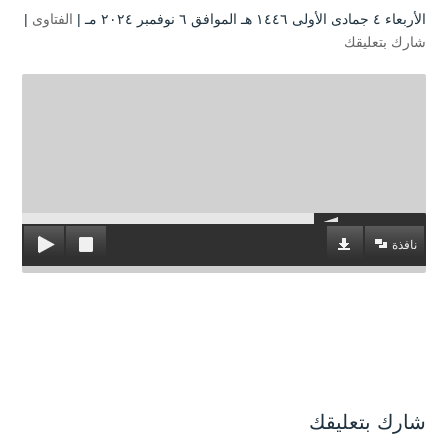
الأربعاء ٤ جمادى الأولى ۱٤٤٦ هـ الموافق ٦ نوفمبر ۲۰۲٤ مـ |
الفتاوى
|
شارك بتعليقك
نافذة
شارك بتعليقك