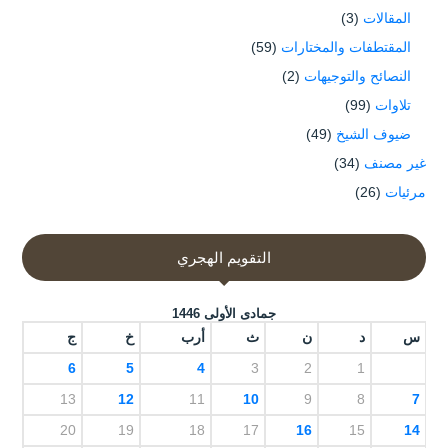
المقالات
(3)
المقتطفات والمختارات
(59)
النصائح والتوجيهات
(2)
تلاوات
(99)
ضيوف الشيخ
(49)
غير مصنف
(34)
مرئيات
(26)
التقويم الهجري
جمادى الأولى 1446
س
د
ن
ث
أرب
خ
ج
6
5
4
3
2
1
13
12
11
10
9
8
7
20
19
18
17
16
15
14