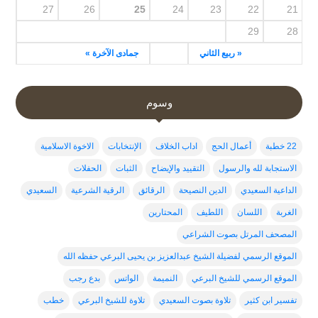
27
26
25
24
23
22
21
29
28
« ربيع الثاني
جمادى الآخرة »
وسوم
22 خطبة
أعمال الحج
اداب الخلاف
الإنتخابات
الاخوة الاسلامية
الاستجابة لله والرسول
التقييد والإيضاح
الثبات
الحفلات
الداعية السعيدي
الدين النصيحة
الرقائق
الرقية الشرعية
السعيدي
الغربة
اللسان
اللطيف
المحتارين
المصحف المرتل بصوت الشراعي
الموقع الرسمي لفضيلة الشيخ عبدالعزيز بن يحيى البرعي حفظه الله
الموقع الرسمي للشيخ البرعي
النميمة
الواتس
بدع رجب
تفسير ابن كثير
تلاوة بصوت السعيدي
تلاوة للشيخ البرعي
خطب