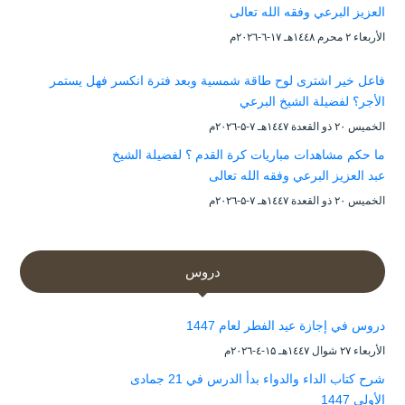
العزيز البرعي وفقه الله تعالى
الأربعاء ۲ محرم ۱٤٤۸هـ ۱۷-٦-۲۰۲٦م
فاعل خير اشترى لوح طاقة شمسية وبعد فترة انكسر فهل يستمر
الأجر؟ لفضيلة الشيخ البرعي
الخميس ۲۰ ذو القعدة ۱٤٤۷هـ ۷-۵-۲۰۲٦م
ما حكم مشاهدات مباريات كرة القدم ؟ لفضيلة الشيخ
عبد العزيز البرعي وفقه الله تعالى
الخميس ۲۰ ذو القعدة ۱٤٤۷هـ ۷-۵-۲۰۲٦م
دروس
دروس في إجازة عيد الفطر لعام 1447
الأربعاء ۲۷ شوال ۱٤٤۷هـ ۱۵-٤-۲۰۲٦م
شرح كتاب الداء والدواء بدأ الدرس في 21 جمادى
الأولى 1447