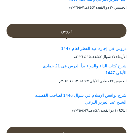
الخميس ۲۰ ذو القعدة ۱٤٤۷هـ ۷-۵-۲۰۲٦م
دروس
دروس في إجازة عيد الفطر لعام 1447
الأربعاء ۲۷ شوال ۱٤٤۷هـ ۱۵-٤-۲۰۲٦م
شرح كتاب الداء والدواء بدأ الدرس في 21 جمادى
الأولى 1447
الخميس ۲۲ جمادى الأولى ۱٤٤۷هـ ۱۳-۱۱-۲۰۲۵م
شرح نواقض الإسلام في شوال 1446 لصاحب الفضيلة
الشيخ عبد العزيز البرعي
الثلاثاء ۱ ذو القعدة ۱٤٤٦هـ ۲۹-٤-۲۰۲۵م