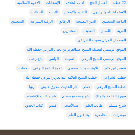
22 خطبة
أعمال الحج
اداب الخلاف
الإنتخابات
الاخوة الاسلامية
الاستجابة لله والرسول
التقييد والإيضاح
الثبات
الحفلات
الداعية السعيدي
الدين النصيحة
الرقائق
الرقية الشرعية
السعيدي
الغربة
اللسان
اللطيف
المحتارين
المصحف المرتل بصوت الشراعي
الموقع الرسمي لفضيلة الشيخ عبدالعزيز بن يحيى البرعي حفظه الله
الموقع الرسمي للشيخ البرعي
النميمة
الواتس
بدع رجب
تفسير ابن كثير
تلاوة بصوت السعيدي
تلاوة للشيخ البرعي
خطب
خطب الشراعي
خطب الشيخ العلامة عبدالعزيز البرعي حفظه الله
خطبة الشيخ البرعي
خطر
دار الحديث بمفرق حبيش
رؤيا
سورة الفاتحة والملك
شرح صحيح مسلم
شرح كتاب الإعتصام
شرح مسلم
طالب العلم
عيدالأضحى
فيديو
كتاب الحدود
مبشرات
محاضرة
يتثاقلون العلم