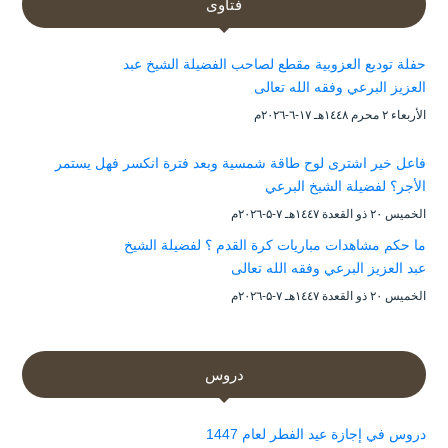
فتاوى
حفلة توديع العزوبية مقطع لصاحب الفضيلة الشيخ عبد
العزيز البرعي وفقه الله تعالى
الأربعاء ۲ محرم ۱٤٤۸هـ ۱۷-٦-۲۰۲٦م
فاعل خير اشترى لوح طاقة شمسية وبعد فترة انكسر فهل يستمر
الأجر؟ لفضيلة الشيخ البرعي
الخميس ۲۰ ذو القعدة ۱٤٤۷هـ ۷-۵-۲۰۲٦م
ما حكم مشاهدات مباريات كرة القدم ؟ لفضيلة الشيخ
عبد العزيز البرعي وفقه الله تعالى
الخميس ۲۰ ذو القعدة ۱٤٤۷هـ ۷-۵-۲۰۲٦م
دروس
دروس في إجازة عيد الفطر لعام 1447