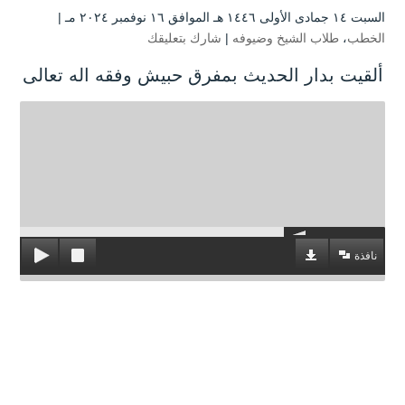
السبت ۱٤ جمادى الأولى ۱٤٤٦ هـ الموافق ۱٦ نوفمبر ۲۰۲٤ مـ |
الخطب
،
طلاب الشيخ وضيوفه
|
شارك بتعليقك
ألقيت بدار الحديث بمفرق حبيش وفقه اله تعالى
نافذة