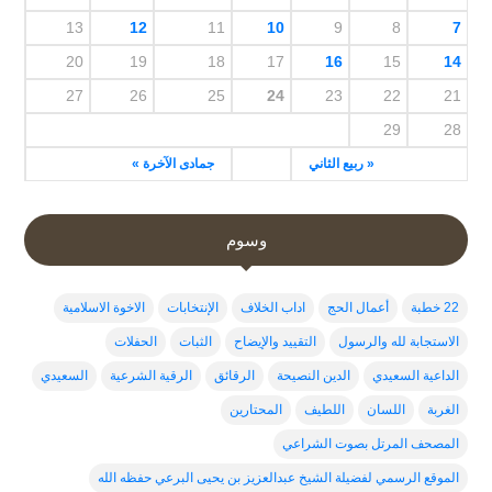
13
12
11
10
9
8
7
20
19
18
17
16
15
14
27
26
25
24
23
22
21
29
28
« ربيع الثاني
جمادى الآخرة »
وسوم
22 خطبة
أعمال الحج
اداب الخلاف
الإنتخابات
الاخوة الاسلامية
الاستجابة لله والرسول
التقييد والإيضاح
الثبات
الحفلات
الداعية السعيدي
الدين النصيحة
الرقائق
الرقية الشرعية
السعيدي
الغربة
اللسان
اللطيف
المحتارين
المصحف المرتل بصوت الشراعي
الموقع الرسمي لفضيلة الشيخ عبدالعزيز بن يحيى البرعي حفظه الله