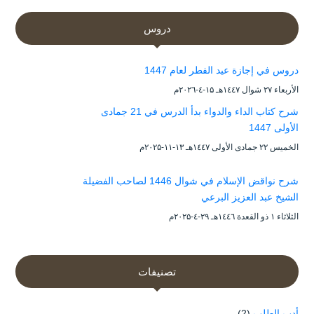
دروس
دروس في إجازة عيد الفطر لعام 1447
الأربعاء ۲۷ شوال ۱٤٤۷هـ ۱۵-٤-۲۰۲٦م
شرح كتاب الداء والدواء بدأ الدرس في 21 جمادى
الأولى 1447
الخميس ۲۲ جمادى الأولى ۱٤٤۷هـ ۱۳-۱۱-۲۰۲۵م
شرح نواقض الإسلام في شوال 1446 لصاحب الفضيلة
الشيخ عبد العزيز البرعي
الثلاثاء ۱ ذو القعدة ۱٤٤٦هـ ۲۹-٤-۲۰۲۵م
تصنيفات
أدب الطلب
(2)