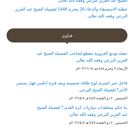
الشيخ عبد العزيز البرعي وفقه الله تعالى
خطبة الاستسقاء والدعاء 26 محرم 1448 لفضيلة الشيخ عبد العزيز
البرعي وفقه الله تعالى
فتاوى
حفلة توديع العزوبية مقطع لصاحب الفضيلة الشيخ عبد
العزيز البرعي وفقه الله تعالى
الأربعاء ۲ محرم ۱٤٤۸هـ ۱۷-٦-۲۰۲٦م
فاعل خير اشترى لوح طاقة شمسية وبعد فترة انكسر فهل يستمر
الأجر؟ لفضيلة الشيخ البرعي
الخميس ۲۰ ذو القعدة ۱٤٤۷هـ ۷-۵-۲۰۲٦م
ما حكم مشاهدات مباريات كرة القدم ؟ لفضيلة الشيخ
عبد العزيز البرعي وفقه الله تعالى
الخميس ۲۰ ذو القعدة ۱٤٤۷هـ ۷-۵-۲۰۲٦م