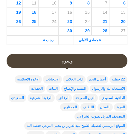
12
11
10
9
8
7
6
19
18
17
16
15
14
13
26
25
24
23
22
21
20
30
29
28
27
« جمادى الأولى
رجب »
وسوم
22 خطبة
أعمال الحج
اداب الخلاف
الإنتخابات
الاخوة الاسلامية
الاستجابة لله والرسول
التقييد والإيضاح
الثبات
الحفلات
الداعية السعيدي
الدين النصيحة
الرقائق
الرقية الشرعية
السعيدي
الغربة
اللسان
اللطيف
المحتارين
المصحف المرتل بصوت الشراعي
الموقع الرسمي لفضيلة الشيخ عبدالعزيز بن يحيى البرعي حفظه الله