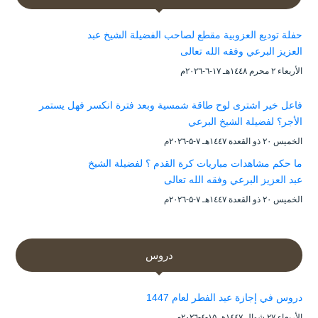
حفلة توديع العزوبية مقطع لصاحب الفضيلة الشيخ عبد
العزيز البرعي وفقه الله تعالى
الأربعاء ۲ محرم ۱٤٤۸هـ ۱۷-٦-۲۰۲٦م
فاعل خير اشترى لوح طاقة شمسية وبعد فترة انكسر فهل يستمر
الأجر؟ لفضيلة الشيخ البرعي
الخميس ۲۰ ذو القعدة ۱٤٤۷هـ ۷-۵-۲۰۲٦م
ما حكم مشاهدات مباريات كرة القدم ؟ لفضيلة الشيخ
عبد العزيز البرعي وفقه الله تعالى
الخميس ۲۰ ذو القعدة ۱٤٤۷هـ ۷-۵-۲۰۲٦م
دروس
دروس في إجازة عيد الفطر لعام 1447
الأربعاء ۲۷ شوال ۱٤٤۷هـ ۱۵-٤-۲۰۲٦م