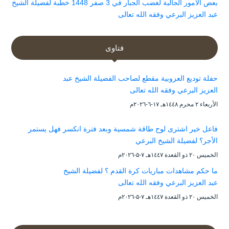
بعض الأمور الجالبة لغضب الجبار في 3 صفر 1448 خطبة لفضيلة الشيخ
عبد العزيز البرعي وفقه الله تعالى
فتاوى
حفلة توديع العزوبية مقطع لصاحب الفضيلة الشيخ عبد
العزيز البرعي وفقه الله تعالى
الأربعاء ۲ محرم ۱٤٤۸هـ ۱۷-٦-۲۰۲٦م
فاعل خير اشترى لوح طاقة شمسية وبعد فترة انكسر فهل يستمر
الأجر؟ لفضيلة الشيخ البرعي
الخميس ۲۰ ذو القعدة ۱٤٤۷هـ ۷-۵-۲۰۲٦م
ما حكم مشاهدات مباريات كرة القدم ؟ لفضيلة الشيخ
عبد العزيز البرعي وفقه الله تعالى
الخميس ۲۰ ذو القعدة ۱٤٤۷هـ ۷-۵-۲۰۲٦م