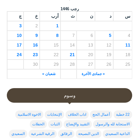
رجب 1446
س
د
ن
ث
أرب
خ
ج
3
2
1
10
9
8
7
6
5
4
17
16
15
14
13
12
11
24
23
22
21
20
19
18
30
29
28
27
26
25
« جمادى الآخرة
شعبان »
وسوم
22 خطبة
أعمال الحج
اداب الخلاف
الإنتخابات
الاخوة الاسلامية
الاستجابة لله والرسول
التقييد والإيضاح
الثبات
الحفلات
الداعية السعيدي
الدين النصيحة
الرقائق
الرقية الشرعية
السعيدي