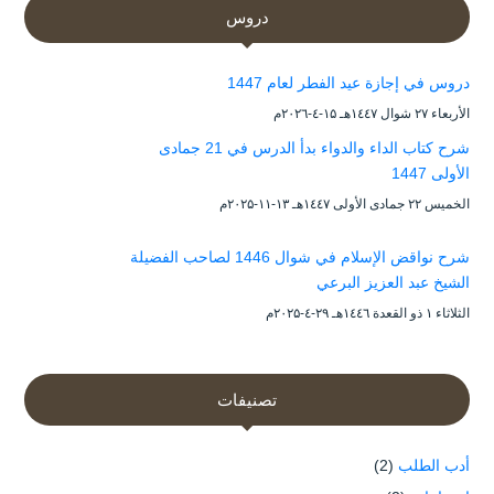
دروس
دروس في إجازة عيد الفطر لعام 1447
الأربعاء ۲۷ شوال ۱٤٤۷هـ ۱۵-٤-۲۰۲٦م
شرح كتاب الداء والدواء بدأ الدرس في 21 جمادى
الأولى 1447
الخميس ۲۲ جمادى الأولى ۱٤٤۷هـ ۱۳-۱۱-۲۰۲۵م
شرح نواقض الإسلام في شوال 1446 لصاحب الفضيلة
الشيخ عبد العزيز البرعي
الثلاثاء ۱ ذو القعدة ۱٤٤٦هـ ۲۹-٤-۲۰۲۵م
تصنيفات
أدب الطلب
(2)