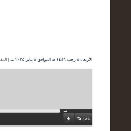
الأربعاء ۸ رجب ۱٤٤٦ هـ الموافق ۸ يناير ۲۰۲۵ مـ |
المق
نافذة