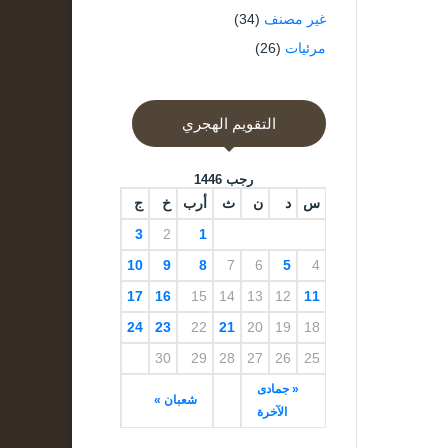
غير مصنف
(34)
مرئيات
(26)
التقويم الهجري
رجب 1446
س
د
ن
ث
أرب
خ
ج
3
2
1
10
9
8
7
6
5
4
17
16
15
14
13
12
11
24
23
22
21
20
19
18
30
29
28
27
26
25
« جمادى
شعبان »
الآخرة