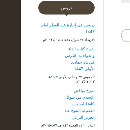
دروس
دروس في إجازة عيد الفطر لعام
1447
الأربعاء ۲۷ شوال ۱٤٤۷هـ ۱۵-٤-۲۰۲٦م
شرح كتاب الداء
والدواء بدأ الدرس
في 21 جمادى
الأولى 1447
الخميس ۲۲ جمادى الأولى ۱٤٤۷هـ
۱۳-۱۱-۲۰۲۵م
شرح نواقض
الإسلام في شوال
1446 لصاحب
الفضيلة الشيخ عبد
العزيز البرعي
الثلاثاء ۱ ذو القعدة ۱٤٤٦هـ ۲۹-٤-۲۰۲۵م