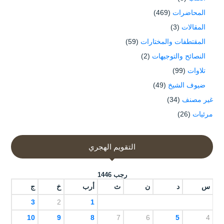
المحاضرات
(469)
المقالات
(3)
المقتطفات والمختارات
(59)
النصائح والتوجيهات
(2)
تلاوات
(99)
ضيوف الشيخ
(49)
غير مصنف
(34)
مرئيات
(26)
التقويم الهجري
رجب 1446
س
د
ن
ث
أرب
خ
ج
3
2
1
10
9
8
7
6
5
4