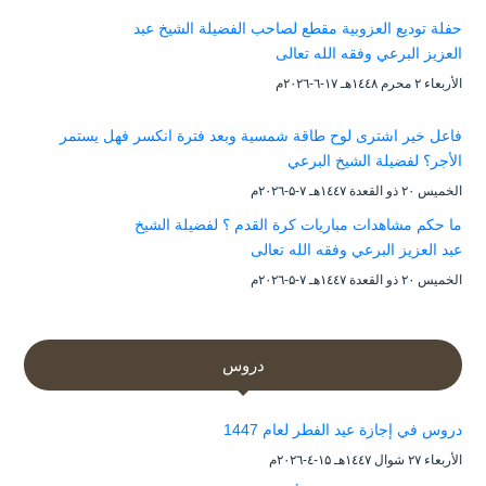
حفلة توديع العزوبية مقطع لصاحب الفضيلة الشيخ عبد
العزيز البرعي وفقه الله تعالى
الأربعاء ۲ محرم ۱٤٤۸هـ ۱۷-٦-۲۰۲٦م
فاعل خير اشترى لوح طاقة شمسية وبعد فترة انكسر فهل يستمر
الأجر؟ لفضيلة الشيخ البرعي
الخميس ۲۰ ذو القعدة ۱٤٤۷هـ ۷-۵-۲۰۲٦م
ما حكم مشاهدات مباريات كرة القدم ؟ لفضيلة الشيخ
عبد العزيز البرعي وفقه الله تعالى
الخميس ۲۰ ذو القعدة ۱٤٤۷هـ ۷-۵-۲۰۲٦م
دروس
دروس في إجازة عيد الفطر لعام 1447
الأربعاء ۲۷ شوال ۱٤٤۷هـ ۱۵-٤-۲۰۲٦م