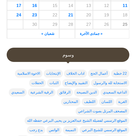
17
16
15
14
13
12
11
24
23
22
21
20
19
18
30
29
28
27
26
25
« جمادى الآخرة
شعبان »
وسوم
22 خطبة
أعمال الحج
اداب الخلاف
الإنتخابات
الاخوة الاسلامية
الاستجابة لله والرسول
التقييد والإيضاح
الثبات
الحفلات
الداعية السعيدي
الدين النصيحة
الرقائق
الرقية الشرعية
السعيدي
الغربة
اللسان
اللطيف
المحتارين
المصحف المرتل بصوت الشراعي
الموقع الرسمي لفضيلة الشيخ عبدالعزيز بن يحيى البرعي حفظه الله
الموقع الرسمي للشيخ البرعي
النميمة
الواتس
بدع رجب