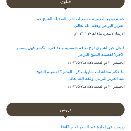
فتاوى
حفلة توديع العزوبية مقطع لصاحب الفضيلة الشيخ عبد
العزيز البرعي وفقه الله تعالى
الأربعاء ۲ محرم ۱٤٤۸هـ ۱۷-٦-۲۰۲٦م
فاعل خير اشترى لوح طاقة شمسية وبعد فترة انكسر فهل يستمر
الأجر؟ لفضيلة الشيخ البرعي
الخميس ۲۰ ذو القعدة ۱٤٤۷هـ ۷-۵-۲۰۲٦م
ما حكم مشاهدات مباريات كرة القدم ؟ لفضيلة الشيخ
عبد العزيز البرعي وفقه الله تعالى
الخميس ۲۰ ذو القعدة ۱٤٤۷هـ ۷-۵-۲۰۲٦م
دروس
دروس في إجازة عيد الفطر لعام 1447