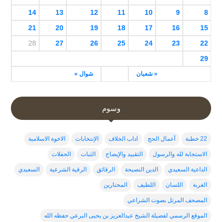
14
13
12
11
10
9
8
21
20
19
18
17
16
15
28
27
26
25
24
23
22
29
« شعبان
شوال »
وسوم
22 خطبة
أعمال الحج
اداب الخلاف
الإنتخابات
الاخوة الاسلامية
الاستجابة لله والرسول
التقييد والإيضاح
الثبات
الحفلات
الداعية السعيدي
الدين النصيحة
الرقائق
الرقية الشرعية
السعيدي
الغربة
اللسان
اللطيف
المحتارين
المصحف المرتل بصوت الشراعي
الموقع الرسمي لفضيلة الشيخ عبدالعزيز بن يحيى البرعي حفظه الله