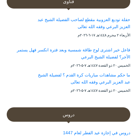
فتاوى
حفلة توديع العزوبية مقطع لصاحب الفضيلة الشيخ عبد
العزيز البرعي وفقه الله تعالى
الأربعاء ۲ محرم ۱٤٤۸هـ ۱۷-٦-۲۰۲٦م
فاعل خير اشترى لوح طاقة شمسية وبعد فترة انكسر فهل يستمر
الأجر؟ لفضيلة الشيخ البرعي
الخميس ۲۰ ذو القعدة ۱٤٤۷هـ ۷-۵-۲۰۲٦م
ما حكم مشاهدات مباريات كرة القدم ؟ لفضيلة الشيخ
عبد العزيز البرعي وفقه الله تعالى
الخميس ۲۰ ذو القعدة ۱٤٤۷هـ ۷-۵-۲۰۲٦م
دروس
دروس في إجازة عيد الفطر لعام 1447