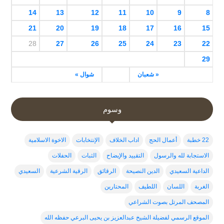
14
13
12
11
10
9
8
21
20
19
18
17
16
15
28
27
26
25
24
23
22
29
« شعبان
شوال »
وسوم
22 خطبة
أعمال الحج
اداب الخلاف
الإنتخابات
الاخوة الاسلامية
الاستجابة لله والرسول
التقييد والإيضاح
الثبات
الحفلات
الداعية السعيدي
الدين النصيحة
الرقائق
الرقية الشرعية
السعيدي
الغربة
اللسان
اللطيف
المحتارين
المصحف المرتل بصوت الشراعي
الموقع الرسمي لفضيلة الشيخ عبدالعزيز بن يحيى البرعي حفظه الله