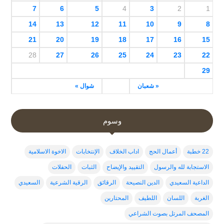
7
6
5
4
3
2
1
14
13
12
11
10
9
8
21
20
19
18
17
16
15
28
27
26
25
24
23
22
29
« شعبان
شوال »
وسوم
22 خطبة
أعمال الحج
اداب الخلاف
الإنتخابات
الاخوة الاسلامية
الاستجابة لله والرسول
التقييد والإيضاح
الثبات
الحفلات
الداعية السعيدي
الدين النصيحة
الرقائق
الرقية الشرعية
السعيدي
الغربة
اللسان
اللطيف
المحتارين
المصحف المرتل بصوت الشراعي