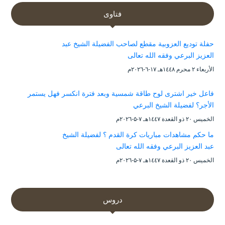
فتاوى
حفلة توديع العزوبية مقطع لصاحب الفضيلة الشيخ عبد
العزيز البرعي وفقه الله تعالى
الأربعاء ۲ محرم ۱٤٤۸هـ ۱۷-٦-۲۰۲٦م
فاعل خير اشترى لوح طاقة شمسية وبعد فترة انكسر فهل يستمر
الأجر؟ لفضيلة الشيخ البرعي
الخميس ۲۰ ذو القعدة ۱٤٤۷هـ ۷-۵-۲۰۲٦م
ما حكم مشاهدات مباريات كرة القدم ؟ لفضيلة الشيخ
عبد العزيز البرعي وفقه الله تعالى
الخميس ۲۰ ذو القعدة ۱٤٤۷هـ ۷-۵-۲۰۲٦م
دروس