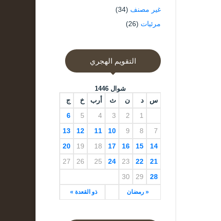
غير مصنف
(34)
مرئيات
(26)
التقويم الهجري
شوال 1446
س
د
ن
ث
أرب
خ
ج
6
5
4
3
2
1
13
12
11
10
9
8
7
20
19
18
17
16
15
14
27
26
25
24
23
22
21
30
29
28
« رمضان
ذو القعدة »