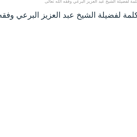
حث على النفقة 22-9-1446 كلمة لفضيلة الشيخ عبد العزيز البرعي وفقه