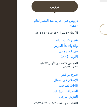
دروس
دروس في إجازة عيد الفطر لعام
1447
الأربعاء ۲۷ شوال ۱٤٤۷هـ ۱۵-٤-۲۰۲٦م
شرح كتاب الداء
والدواء بدأ الدرس
في 21 جمادى
الأولى 1447
الخميس ۲۲ جمادى الأولى ۱٤٤۷هـ
۱۳-۱۱-۲۰۲۵م
شرح نواقض
الإسلام في شوال
1446 لصاحب
الفضيلة الشيخ عبد
العزيز البرعي
الثلاثاء ۱ ذو القعدة ۱٤٤٦هـ ۲۹-٤-۲۰۲۵م