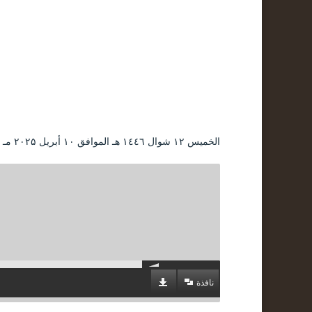
الخميس ۱۲ شوال ۱٤٤٦ هـ الموافق ۱۰ أبريل ۲۰۲۵ مـ |
نافذة