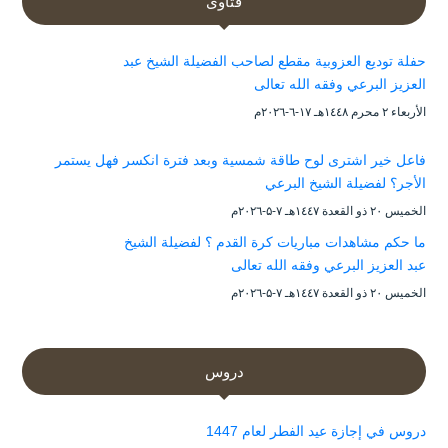
فتاوى
حفلة توديع العزوبية مقطع لصاحب الفضيلة الشيخ عبد
العزيز البرعي وفقه الله تعالى
الأربعاء ۲ محرم ۱٤٤۸هـ ۱۷-٦-۲۰۲٦م
فاعل خير اشترى لوح طاقة شمسية وبعد فترة انكسر فهل يستمر
الأجر؟ لفضيلة الشيخ البرعي
الخميس ۲۰ ذو القعدة ۱٤٤۷هـ ۷-۵-۲۰۲٦م
ما حكم مشاهدات مباريات كرة القدم ؟ لفضيلة الشيخ
عبد العزيز البرعي وفقه الله تعالى
الخميس ۲۰ ذو القعدة ۱٤٤۷هـ ۷-۵-۲۰۲٦م
دروس
دروس في إجازة عيد الفطر لعام 1447