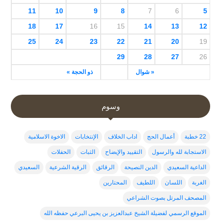
11
10
9
8
7
6
5
18
17
16
15
14
13
12
25
24
23
22
21
20
19
29
28
27
26
« شوال
ذو الحجة »
وسوم
22 خطبة
أعمال الحج
اداب الخلاف
الإنتخابات
الاخوة الاسلامية
الاستجابة لله والرسول
التقييد والإيضاح
الثبات
الحفلات
الداعية السعيدي
الدين النصيحة
الرقائق
الرقية الشرعية
السعيدي
الغربة
اللسان
اللطيف
المحتارين
المصحف المرتل بصوت الشراعي
الموقع الرسمي لفضيلة الشيخ عبدالعزيز بن يحيى البرعي حفظه الله