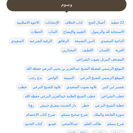
وسوم
22 خطبة
أعمال الحج
اداب الخلاف
الإنتخابات
الاخوة الاسلامية
الاستجابة لله والرسول
التقييد والإيضاح
الثبات
الحفلات
الداعية السعيدي
الدين النصيحة
الرقائق
الرقية الشرعية
السعيدي
الغربة
اللسان
اللطيف
المحتارين
المصحف المرتل بصوت الشراعي
الموقع الرسمي لفضيلة الشيخ عبدالعزيز بن يحيى البرعي حفظه الله
الموقع الرسمي للشيخ البرعي
النميمة
الواتس
بدع رجب
تفسير ابن كثير
تلاوة بصوت السعيدي
تلاوة للشيخ البرعي
خطب
خطب الشراعي
خطب الشيخ العلامة عبدالعزيز البرعي حفظه الله
خطبة الشيخ البرعي
خطر
دار الحديث بمفرق حبيش
رؤيا
سورة الفاتحة والملك
شرح صحيح مسلم
شرح كتاب الإعتصام
شرح مسلم
طالب العلم
عيدالأضحى
فيديو
كتاب الحدود