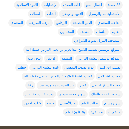
22 خطبة
أعمال الحج
اداب الخلاف
الإنتخابات
الاخوة الاسلامية
الاستجابة لله والرسول
التقييد والإيضاح
الثبات
الحفلات
الداعية السعيدي
الدين النصيحة
الرقائق
الرقية الشرعية
السعيدي
الغربة
اللسان
اللطيف
المحتارين
المصحف المرتل بصوت الشراعي
الموقع الرسمي لفضيلة الشيخ عبدالعزيز بن يحيى البرعي حفظه الله
الموقع الرسمي للشيخ البرعي
النميمة
الواتس
بدع رجب
تفسير ابن كثير
تلاوة بصوت السعيدي
تلاوة للشيخ البرعي
خطب
خطب الشراعي
خطب الشيخ العلامة عبدالعزيز البرعي حفظه الله
خطبة الشيخ البرعي
خطر
دار الحديث بمفرق حبيش
رؤيا
سورة الفاتحة والملك
شرح صحيح مسلم
شرح كتاب الإعتصام
شرح مسلم
طالب العلم
عيدالأضحى
فيديو
كتاب الحدود
مبشرات
محاضرة
يتثاقلون العلم