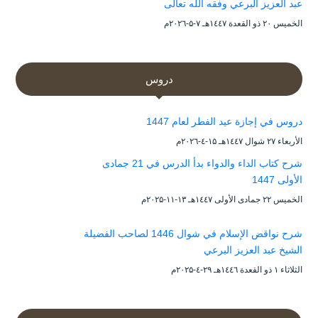
عبد العزيز البرعي وفقه الله تعالى
الخميس ۲۰ ذو القعدة ۱٤٤۷هـ ۷-۵-۲۰۲٦م
دروس
دروس في إجازة عيد الفطر لعام 1447
الأربعاء ۲۷ شوال ۱٤٤۷هـ ۱۵-٤-۲۰۲٦م
شرح كتاب الداء والدواء بدأ الدرس في 21 جمادى
الأولى 1447
الخميس ۲۲ جمادى الأولى ۱٤٤۷هـ ۱۳-۱۱-۲۰۲۵م
شرح نواقض الإسلام في شوال 1446 لصاحب الفضيلة
الشيخ عبد العزيز البرعي
الثلاثاء ۱ ذو القعدة ۱٤٤٦هـ ۲۹-٤-۲۰۲۵م