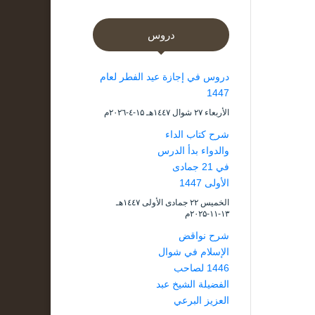
دروس
دروس في إجازة عيد الفطر لعام
1447
الأربعاء ۲۷ شوال ۱٤٤۷هـ ۱۵-٤-۲۰۲٦م
شرح كتاب الداء
والدواء بدأ الدرس
في 21 جمادى
الأولى 1447
الخميس ۲۲ جمادى الأولى ۱٤٤۷هـ
۱۳-۱۱-۲۰۲۵م
شرح نواقض
الإسلام في شوال
1446 لصاحب
الفضيلة الشيخ عبد
العزيز البرعي