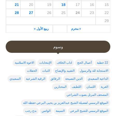
21
20
19
18
17
16
15
28
27
26
25
24
23
22
29
« محرم
ربيع الأول »
وسوم
22 خطبة
أعمال الحج
اداب الخلاف
الإنتخابات
الاخوة الاسلامية
الاستجابة لله والرسول
التقييد والإيضاح
الثبات
الحفلات
الداعية السعيدي
الدين النصيحة
الرقائق
الرقية الشرعية
السعيدي
الغربة
اللسان
اللطيف
المحتارين
المصحف المرتل بصوت الشراعي
الموقع الرسمي لفضيلة الشيخ عبدالعزيز بن يحيى البرعي حفظه الله
الموقع الرسمي للشيخ البرعي
النميمة
الواتس
بدع رجب