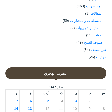
المحاضرات
(469)
المقالات
(3)
المقتطفات والمختارات
(59)
النصائح والتوجيهات
(2)
تلاوات
(99)
ضيوف الشيخ
(49)
غير مصنف
(34)
مرئيات
(26)
التقويم الهجري
صفر 1447
س
د
ن
ث
أرب
خ
ج
7
6
5
4
3
2
1
14
13
12
11
10
9
8