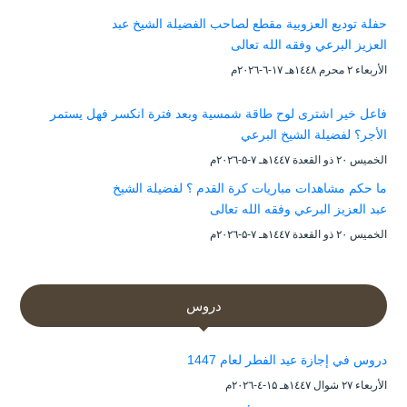
حفلة توديع العزوبية مقطع لصاحب الفضيلة الشيخ عبد
العزيز البرعي وفقه الله تعالى
الأربعاء ۲ محرم ۱٤٤۸هـ ۱۷-٦-۲۰۲٦م
فاعل خير اشترى لوح طاقة شمسية وبعد فترة انكسر فهل يستمر
الأجر؟ لفضيلة الشيخ البرعي
الخميس ۲۰ ذو القعدة ۱٤٤۷هـ ۷-۵-۲۰۲٦م
ما حكم مشاهدات مباريات كرة القدم ؟ لفضيلة الشيخ
عبد العزيز البرعي وفقه الله تعالى
الخميس ۲۰ ذو القعدة ۱٤٤۷هـ ۷-۵-۲۰۲٦م
دروس
دروس في إجازة عيد الفطر لعام 1447
الأربعاء ۲۷ شوال ۱٤٤۷هـ ۱۵-٤-۲۰۲٦م