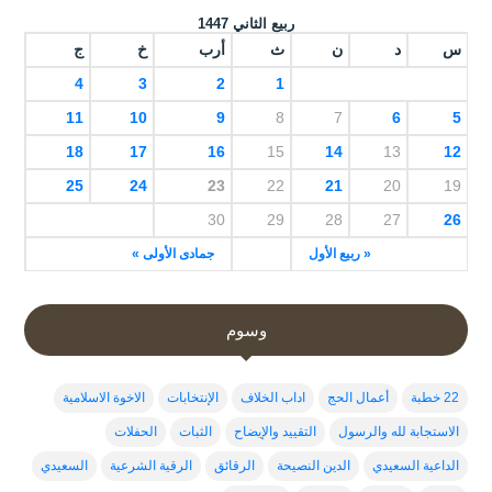
ربيع الثاني 1447
س
د
ن
ث
أرب
خ
ج
4
3
2
1
11
10
9
8
7
6
5
18
17
16
15
14
13
12
25
24
23
22
21
20
19
30
29
28
27
26
« ربيع الأول
جمادى الأولى »
وسوم
22 خطبة
أعمال الحج
اداب الخلاف
الإنتخابات
الاخوة الاسلامية
الاستجابة لله والرسول
التقييد والإيضاح
الثبات
الحفلات
الداعية السعيدي
الدين النصيحة
الرقائق
الرقية الشرعية
السعيدي