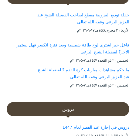
حفلة توديع العزوبية مقطع لصاحب الفضيلة الشيخ عبد
العزيز البرعي وفقه الله تعالى
الأربعاء ۲ محرم ۱٤٤۸هـ ۱۷-٦-۲۰۲٦م
فاعل خير اشترى لوح طاقة شمسية وبعد فترة انكسر فهل يستمر
الأجر؟ لفضيلة الشيخ البرعي
الخميس ۲۰ ذو القعدة ۱٤٤۷هـ ۷-۵-۲۰۲٦م
ما حكم مشاهدات مباريات كرة القدم ؟ لفضيلة الشيخ
عبد العزيز البرعي وفقه الله تعالى
الخميس ۲۰ ذو القعدة ۱٤٤۷هـ ۷-۵-۲۰۲٦م
دروس
دروس في إجازة عيد الفطر لعام 1447
الأربعاء ۲۷ شوال ۱٤٤۷هـ ۱۵-٤-۲۰۲٦م