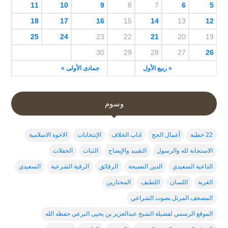
11
10
9
8
7
6
5
18
17
16
15
14
13
12
25
24
23
22
21
20
19
30
29
28
27
26
« ربيع الأول
جمادى الأولى »
وسوم
22 خطبة
أعمال الحج
اداب الخلاف
الإنتخابات
الاخوة الاسلامية
الاستجابة لله والرسول
التقييد والإيضاح
الثبات
الحفلات
الداعية السعيدي
الدين النصيحة
الرقائق
الرقية الشرعية
السعيدي
الغربة
اللسان
اللطيف
المحتارين
المصحف المرتل بصوت الشراعي
الموقع الرسمي لفضيلة الشيخ عبدالعزيز بن يحيى البرعي حفظه الله