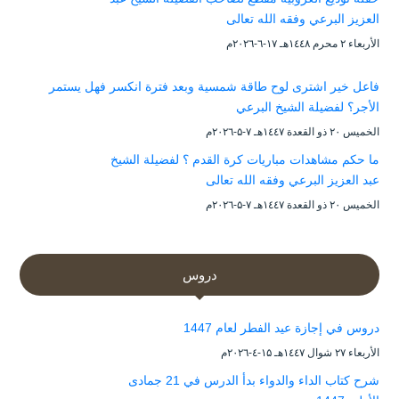
العزيز البرعي وفقه الله تعالى
الأربعاء ۲ محرم ۱٤٤۸هـ ۱۷-٦-۲۰۲٦م
فاعل خير اشترى لوح طاقة شمسية وبعد فترة انكسر فهل يستمر
الأجر؟ لفضيلة الشيخ البرعي
الخميس ۲۰ ذو القعدة ۱٤٤۷هـ ۷-۵-۲۰۲٦م
ما حكم مشاهدات مباريات كرة القدم ؟ لفضيلة الشيخ
عبد العزيز البرعي وفقه الله تعالى
الخميس ۲۰ ذو القعدة ۱٤٤۷هـ ۷-۵-۲۰۲٦م
دروس
دروس في إجازة عيد الفطر لعام 1447
الأربعاء ۲۷ شوال ۱٤٤۷هـ ۱۵-٤-۲۰۲٦م
شرح كتاب الداء والدواء بدأ الدرس في 21 جمادى