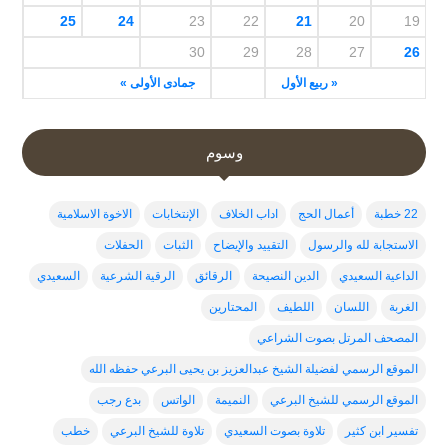
25
24
23
22
21
20
19
30
29
28
27
26
« ربيع الأول
جمادى الأولى »
وسوم
22 خطبة
أعمال الحج
اداب الخلاف
الإنتخابات
الاخوة الاسلامية
الاستجابة لله والرسول
التقييد والإيضاح
الثبات
الحفلات
الداعية السعيدي
الدين النصيحة
الرقائق
الرقية الشرعية
السعيدي
الغربة
اللسان
اللطيف
المحتارين
المصحف المرتل بصوت الشراعي
الموقع الرسمي لفضيلة الشيخ عبدالعزيز بن يحيى البرعي حفظه الله
الموقع الرسمي للشيخ البرعي
النميمة
الواتس
بدع رجب
تفسير ابن كثير
تلاوة بصوت السعيدي
تلاوة للشيخ البرعي
خطب