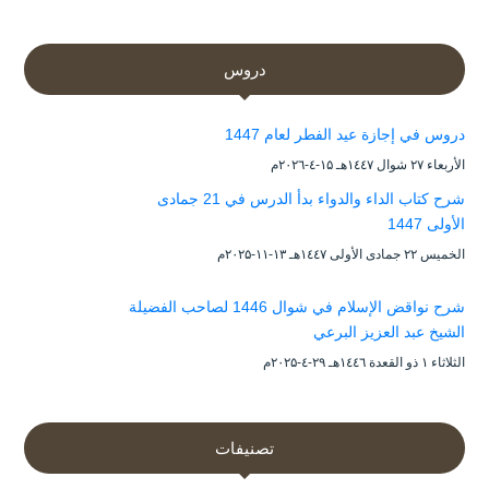
دروس
دروس في إجازة عيد الفطر لعام 1447
الأربعاء ۲۷ شوال ۱٤٤۷هـ ۱۵-٤-۲۰۲٦م
شرح كتاب الداء والدواء بدأ الدرس في 21 جمادى
الأولى 1447
الخميس ۲۲ جمادى الأولى ۱٤٤۷هـ ۱۳-۱۱-۲۰۲۵م
شرح نواقض الإسلام في شوال 1446 لصاحب الفضيلة
الشيخ عبد العزيز البرعي
الثلاثاء ۱ ذو القعدة ۱٤٤٦هـ ۲۹-٤-۲۰۲۵م
تصنيفات