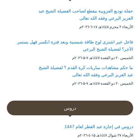
حفلة توديع العزوبية مقطع لصاحب الفضيلة الشيخ عبد
العزيز البرعي وفقه الله تعالى
الأربعاء ۲ محرم ۱٤٤۸هـ ۱۷-٦-۲۰۲٦م
فاعل خير اشترى لوح طاقة شمسية وبعد فترة انكسر فهل يستمر
الأجر؟ لفضيلة الشيخ البرعي
الخميس ۲۰ ذو القعدة ۱٤٤۷هـ ۷-۵-۲۰۲٦م
ما حكم مشاهدات مباريات كرة القدم ؟ لفضيلة الشيخ
عبد العزيز البرعي وفقه الله تعالى
الخميس ۲۰ ذو القعدة ۱٤٤۷هـ ۷-۵-۲۰۲٦م
دروس
دروس في إجازة عيد الفطر لعام 1447
الأربعاء ۲۷ شوال ۱٤٤۷هـ ۱۵-٤-۲۰۲٦م