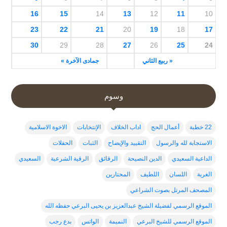
16
15
14
13
12
11
10
23
22
21
20
19
18
17
30
29
28
27
26
25
24
« ربيع الثاني
جمادى الآخرة »
وسوم
22 خطبة
أعمال الحج
اداب الخلاف
الإنتخابات
الاخوة الاسلامية
الاستجابة لله والرسول
التقييد والإيضاح
الثبات
الحفلات
الداعية السعيدي
الدين النصيحة
الرقائق
الرقية الشرعية
السعيدي
الغربة
اللسان
اللطيف
المحتارين
المصحف المرتل بصوت الشراعي
الموقع الرسمي لفضيلة الشيخ عبدالعزيز بن يحيى البرعي حفظه الله
الموقع الرسمي للشيخ البرعي
النميمة
الواتس
بدع رجب