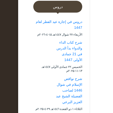
دروس
دروس في إجازة عيد الفطر لعام
1447
الأربعاء ۲۷ شوال ۱٤٤۷هـ ۱۵-٤-۲۰۲٦م
شرح كتاب الداء
والدواء بدأ الدرس
في 21 جمادى
الأولى 1447
الخميس ۲۲ جمادى الأولى ۱٤٤۷هـ
۱۳-۱۱-۲۰۲۵م
شرح نواقض
الإسلام في شوال
1446 لصاحب
الفضيلة الشيخ عبد
العزيز البرعي
الثلاثاء ۱ ذو القعدة ۱٤٤٦هـ ۲۹-٤-۲۰۲۵م