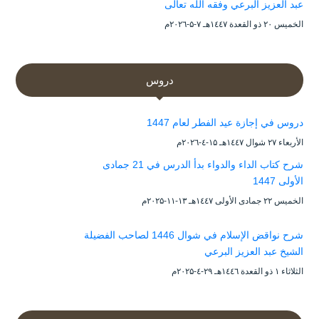
عبد العزيز البرعي وفقه الله تعالى
الخميس ۲۰ ذو القعدة ۱٤٤۷هـ ۷-۵-۲۰۲٦م
دروس
دروس في إجازة عيد الفطر لعام 1447
الأربعاء ۲۷ شوال ۱٤٤۷هـ ۱۵-٤-۲۰۲٦م
شرح كتاب الداء والدواء بدأ الدرس في 21 جمادى
الأولى 1447
الخميس ۲۲ جمادى الأولى ۱٤٤۷هـ ۱۳-۱۱-۲۰۲۵م
شرح نواقض الإسلام في شوال 1446 لصاحب الفضيلة
الشيخ عبد العزيز البرعي
الثلاثاء ۱ ذو القعدة ۱٤٤٦هـ ۲۹-٤-۲۰۲۵م