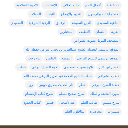
22 خطبة
أعمال الحج
اداب الخلاف
الإنتخابات
الاخوة الاسلامية
الاستجابة لله والرسول
التقييد والإيضاح
الثبات
الحفلات
الداعية السعيدي
الدين النصيحة
الرقائق
الرقية الشرعية
السعيدي
الغربة
اللسان
اللطيف
المحتارين
المصحف المرتل بصوت الشراعي
الموقع الرسمي لفضيلة الشيخ عبدالعزيز بن يحيى البرعي حفظه الله
الموقع الرسمي للشيخ البرعي
النميمة
الواتس
بدع رجب
تفسير ابن كثير
تلاوة بصوت السعيدي
تلاوة للشيخ البرعي
خطب
خطب الشراعي
خطب الشيخ العلامة عبدالعزيز البرعي حفظه الله
خطبة الشيخ البرعي
خطر
دار الحديث بمفرق حبيش
رؤيا
سورة الفاتحة والملك
شرح صحيح مسلم
شرح كتاب الإعتصام
شرح مسلم
طالب العلم
عيدالأضحى
فيديو
كتاب الحدود
مبشرات
محاضرة
يتثاقلون العلم