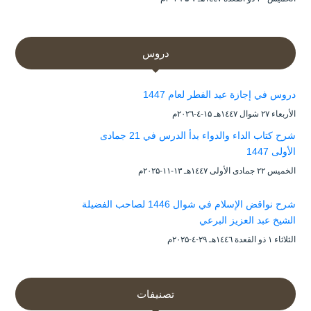
دروس
دروس في إجازة عيد الفطر لعام 1447
الأربعاء ۲۷ شوال ۱٤٤۷هـ ۱۵-٤-۲۰۲٦م
شرح كتاب الداء والدواء بدأ الدرس في 21 جمادى
الأولى 1447
الخميس ۲۲ جمادى الأولى ۱٤٤۷هـ ۱۳-۱۱-۲۰۲۵م
شرح نواقض الإسلام في شوال 1446 لصاحب الفضيلة
الشيخ عبد العزيز البرعي
الثلاثاء ۱ ذو القعدة ۱٤٤٦هـ ۲۹-٤-۲۰۲۵م
تصنيفات