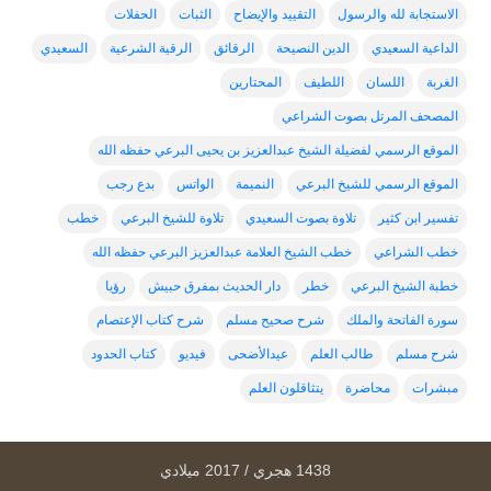
الاستجابة لله والرسول
التقييد والإيضاح
الثبات
الحفلات
الداعية السعيدي
الدين النصيحة
الرقائق
الرقية الشرعية
السعيدي
الغربة
اللسان
اللطيف
المحتارين
المصحف المرتل بصوت الشراعي
الموقع الرسمي لفضيلة الشيخ عبدالعزيز بن يحيى البرعي حفظه الله
الموقع الرسمي للشيخ البرعي
النميمة
الواتس
بدع رجب
تفسير ابن كثير
تلاوة بصوت السعيدي
تلاوة للشيخ البرعي
خطب
خطب الشراعي
خطب الشيخ العلامة عبدالعزيز البرعي حفظه الله
خطبة الشيخ البرعي
خطر
دار الحديث بمفرق حبيش
رؤيا
سورة الفاتحة والملك
شرح صحيح مسلم
شرح كتاب الإعتصام
شرح مسلم
طالب العلم
عيدالأضحى
فيديو
كتاب الحدود
مبشرات
محاضرة
يتثاقلون العلم
1438 هجري / 2017 ميلادي