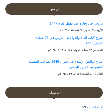
دروس
دروس في إجازة عيد الفطر لعام 1447
الأربعاء ۲۷ شوال ۱٤٤۷هـ ۱۵-٤-۲۰۲٦م
شرح كتاب الداء والدواء بدأ الدرس في 21 جمادى
الأولى 1447
الخميس ۲۲ جمادى الأولى ۱٤٤۷هـ ۱۳-۱۱-۲۰۲۵م
شرح نواقض الإسلام في شوال 1446 لصاحب الفضيلة
الشيخ عبد العزيز البرعي
الثلاثاء ۱ ذو القعدة ۱٤٤٦هـ ۲۹-٤-۲۰۲۵م
تصنيفات
أدب الطلب
(2)