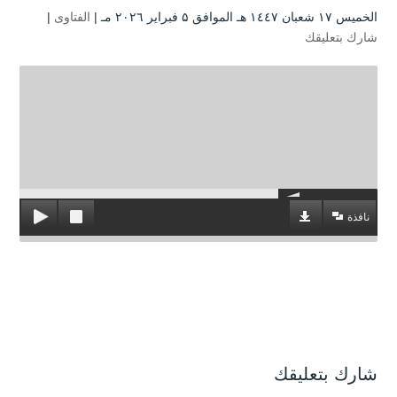
الخميس ۱۷ شعبان ۱٤٤۷ هـ الموافق ۵ فبراير ۲۰۲٦ مـ |
الفتاوى
|
شارك بتعليقك
نافذة
شارك بتعليقك