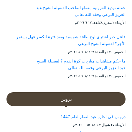
حفلة توديع العزوبية مقطع لصاحب الفضيلة الشيخ عبد
العزيز البرعي وفقه الله تعالى
الأربعاء ۲ محرم ۱٤٤۸هـ ۱۷-٦-۲۰۲٦م
فاعل خير اشترى لوح طاقة شمسية وبعد فترة انكسر فهل يستمر
الأجر؟ لفضيلة الشيخ البرعي
الخميس ۲۰ ذو القعدة ۱٤٤۷هـ ۷-۵-۲۰۲٦م
ما حكم مشاهدات مباريات كرة القدم ؟ لفضيلة الشيخ
عبد العزيز البرعي وفقه الله تعالى
الخميس ۲۰ ذو القعدة ۱٤٤۷هـ ۷-۵-۲۰۲٦م
دروس
دروس في إجازة عيد الفطر لعام 1447
الأربعاء ۲۷ شوال ۱٤٤۷هـ ۱۵-٤-۲۰۲٦م