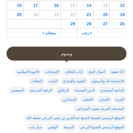
18
17
16
15
14
13
12
25
24
23
22
21
20
19
29
28
27
26
« رجب
رمضان »
وسوم
22 خطبة
أعمال الحج
اداب الخلاف
الإنتخابات
الاخوة الاسلامية
الاستجابة لله والرسول
التقييد والإيضاح
الثبات
الحفلات
الداعية السعيدي
الدين النصيحة
الرقائق
الرقية الشرعية
السعيدي
الغربة
اللسان
اللطيف
المحتارين
المصحف المرتل بصوت الشراعي
الموقع الرسمي لفضيلة الشيخ عبدالعزيز بن يحيى البرعي حفظه الله
الموقع الرسمي للشيخ البرعي
النميمة
الواتس
بدع رجب