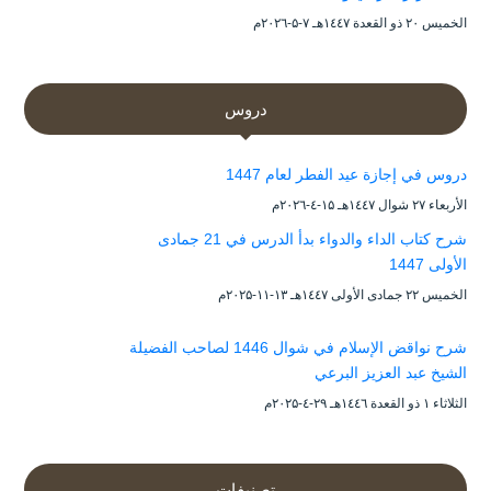
الخميس ۲۰ ذو القعدة ۱٤٤۷هـ ۷-۵-۲۰۲٦م
دروس
دروس في إجازة عيد الفطر لعام 1447
الأربعاء ۲۷ شوال ۱٤٤۷هـ ۱۵-٤-۲۰۲٦م
شرح كتاب الداء والدواء بدأ الدرس في 21 جمادى
الأولى 1447
الخميس ۲۲ جمادى الأولى ۱٤٤۷هـ ۱۳-۱۱-۲۰۲۵م
شرح نواقض الإسلام في شوال 1446 لصاحب الفضيلة
الشيخ عبد العزيز البرعي
الثلاثاء ۱ ذو القعدة ۱٤٤٦هـ ۲۹-٤-۲۰۲۵م
تصنيفات