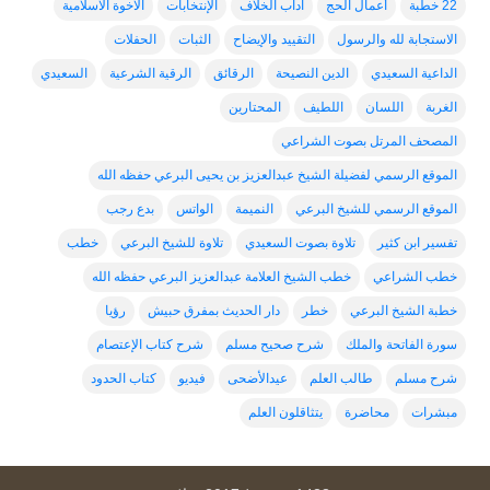
22 خطبة
أعمال الحج
اداب الخلاف
الإنتخابات
الاخوة الاسلامية
الاستجابة لله والرسول
التقييد والإيضاح
الثبات
الحفلات
الداعية السعيدي
الدين النصيحة
الرقائق
الرقية الشرعية
السعيدي
الغربة
اللسان
اللطيف
المحتارين
المصحف المرتل بصوت الشراعي
الموقع الرسمي لفضيلة الشيخ عبدالعزيز بن يحيى البرعي حفظه الله
الموقع الرسمي للشيخ البرعي
النميمة
الواتس
بدع رجب
تفسير ابن كثير
تلاوة بصوت السعيدي
تلاوة للشيخ البرعي
خطب
خطب الشراعي
خطب الشيخ العلامة عبدالعزيز البرعي حفظه الله
خطبة الشيخ البرعي
خطر
دار الحديث بمفرق حبيش
رؤيا
سورة الفاتحة والملك
شرح صحيح مسلم
شرح كتاب الإعتصام
شرح مسلم
طالب العلم
عيدالأضحى
فيديو
كتاب الحدود
مبشرات
محاضرة
يتثاقلون العلم