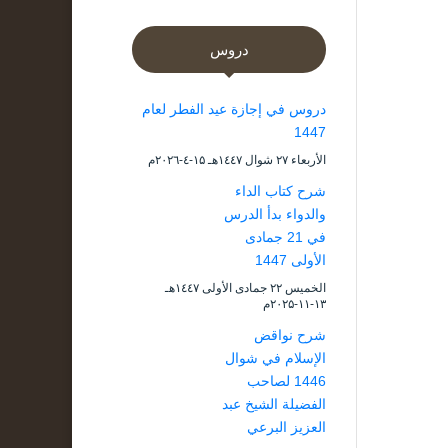
دروس
دروس في إجازة عيد الفطر لعام
1447
الأربعاء ۲۷ شوال ۱٤٤۷هـ ۱۵-٤-۲۰۲٦م
شرح كتاب الداء
والدواء بدأ الدرس
في 21 جمادى
الأولى 1447
الخميس ۲۲ جمادى الأولى ۱٤٤۷هـ
۱۳-۱۱-۲۰۲۵م
شرح نواقض
الإسلام في شوال
1446 لصاحب
الفضيلة الشيخ عبد
العزيز البرعي