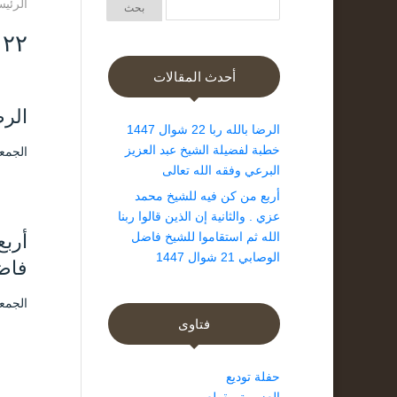
الرئيس
Day: ۲۲ 
أحدث المقالات
الرضا بالله ربا 22 
الرضا بالله ربا 22 شوال 1447
خطبة لفضيلة الشيخ عبد العزيز
الجمعة ۲۲ شوال ۱٤٤۷ هـ الموافق ۱۰ أ
البرعي وفقه الله تعالى
أربع من كن فيه للشيخ محمد
عزي . والثانية إن الذين قالوا ربنا
الله ثم استقاموا للشيخ فاضل
أربع
الوصابي 21 شوال 1447
فاضل ا
الجمعة ۲۲ شوال ۱٤٤۷ هـ الموافق ۱۰ أ
فتاوى
حفلة توديع