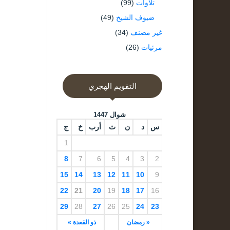
تلاوات
(99)
ضيوف الشيخ
(49)
غير مصنف
(34)
مرئيات
(26)
التقويم الهجري
شوال 1447
س
د
ن
ث
أرب
خ
ج
1
8
7
6
5
4
3
2
15
14
13
12
11
10
9
22
21
20
19
18
17
16
29
28
27
26
25
24
23
« رمضان
ذو القعدة »