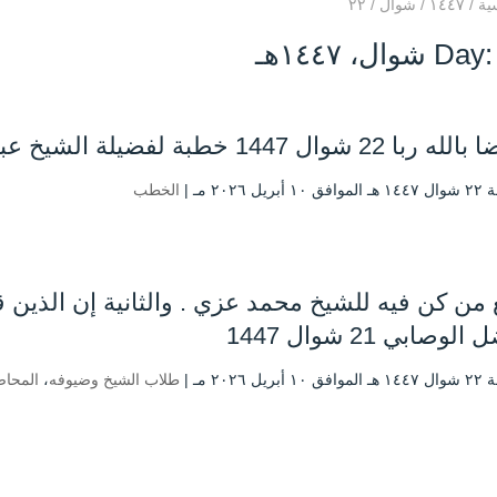
ية
/
۱٤٤۷
/
شوال
/
۲۲
شوال، ۱٤٤۷هـ
شوال 1447 خطبة لفضيلة الشيخ عبد العزيز البرعي وفقه الله تعالى
بريل ۲۰۲٦ مـ |
الخطب
 من كن فيه للشيخ محمد عزي . والثانية إن الذين قال
لوصابي 21 شوال 1447
بريل ۲۰۲٦ مـ |
طلاب الشيخ وضيوفه
،
المحا