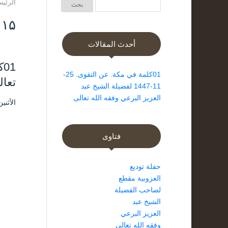
الرئيس
Day: ۱۵ ذ
أحدث المقالات
‏‏01كلمة في مكة. عن التقوى. 25-
تعال
11-1447 لفضيلة الشيخ عبد
العزيز البرعي وفقه الله تعالى
الأثنين ۱۵ ذو الحجة ۱٤٤۷ هـ الموافق ۱ يونيو
فتاوى
حفلة توديع
العزوبية مقطع
لصاحب الفضيلة
الشيخ عبد
العزيز البرعي
وفقه الله تعالى