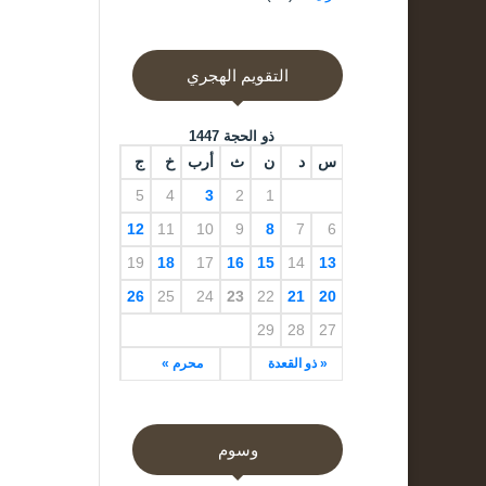
التقويم الهجري
ذو الحجة 1447
س
د
ن
ث
أرب
خ
ج
5
4
3
2
1
12
11
10
9
8
7
6
19
18
17
16
15
14
13
26
25
24
23
22
21
20
29
28
27
« ذو القعدة
محرم »
وسوم