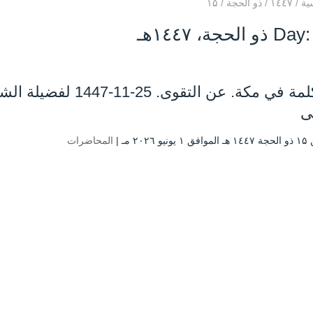
ية
/
۱٤٤۷
/
ذو الحجة
/
۱۵
و الحجة، ۱٤٤۷هـ
‏‏01كلمة في مكة. عن ال
ى
 ۲۰۲٦ مـ |
المحاضرات