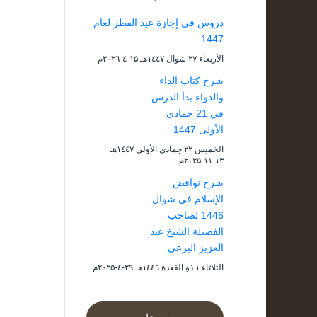
دروس في إجازة عيد الفطر لعام
1447
الأربعاء ۲۷ شوال ۱٤٤۷هـ ۱۵-٤-۲۰۲٦م
شرح كتاب الداء
والدواء بدأ الدرس
في 21 جمادى
الأولى 1447
الخميس ۲۲ جمادى الأولى ۱٤٤۷هـ
۱۳-۱۱-۲۰۲۵م
شرح نواقض
الإسلام في شوال
1446 لصاحب
الفضيلة الشيخ عبد
العزيز البرعي
الثلاثاء ۱ ذو القعدة ۱٤٤٦هـ ۲۹-٤-۲۰۲۵م