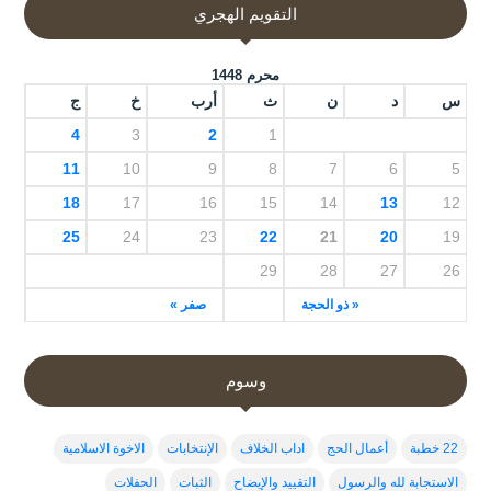
التقويم الهجري
محرم 1448
س
د
ن
ث
أرب
خ
ج
4
3
2
1
11
10
9
8
7
6
5
18
17
16
15
14
13
12
25
24
23
22
21
20
19
29
28
27
26
« ذو الحجة
صفر »
وسوم
22 خطبة
أعمال الحج
اداب الخلاف
الإنتخابات
الاخوة الاسلامية
الاستجابة لله والرسول
التقييد والإيضاح
الثبات
الحفلات