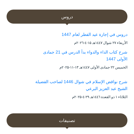
دروس
دروس في إجازة عيد الفطر لعام 1447
الأربعاء ۲۷ شوال ۱٤٤۷هـ ۱۵-٤-۲۰۲٦م
شرح كتاب الداء والدواء بدأ الدرس في 21 جمادى
الأولى 1447
الخميس ۲۲ جمادى الأولى ۱٤٤۷هـ ۱۳-۱۱-۲۰۲۵م
شرح نواقض الإسلام في شوال 1446 لصاحب الفضيلة
الشيخ عبد العزيز البرعي
الثلاثاء ۱ ذو القعدة ۱٤٤٦هـ ۲۹-٤-۲۰۲۵م
تصنيفات