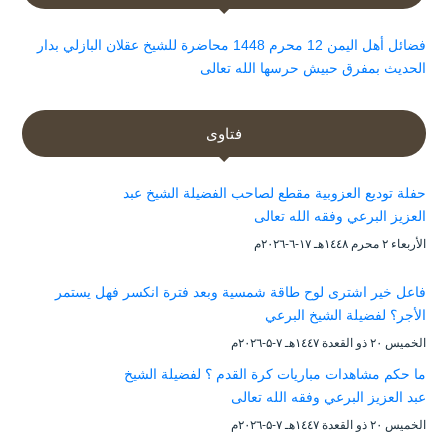
فضائل أهل اليمن 12 محرم 1448 محاضرة للشيخ عقلان البازلي بدار
الحديث بمفرق حبيش حرسها الله تعالى
فتاوى
حفلة توديع العزوبية مقطع لصاحب الفضيلة الشيخ عبد
العزيز البرعي وفقه الله تعالى
الأربعاء ۲ محرم ۱٤٤۸هـ ۱۷-٦-۲۰۲٦م
فاعل خير اشترى لوح طاقة شمسية وبعد فترة انكسر فهل يستمر
الأجر؟ لفضيلة الشيخ البرعي
الخميس ۲۰ ذو القعدة ۱٤٤۷هـ ۷-۵-۲۰۲٦م
ما حكم مشاهدات مباريات كرة القدم ؟ لفضيلة الشيخ
عبد العزيز البرعي وفقه الله تعالى
الخميس ۲۰ ذو القعدة ۱٤٤۷هـ ۷-۵-۲۰۲٦م