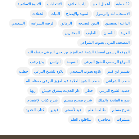
22 خطبة
أعمال الحج
اداب الخلاف
الإنتخابات
الاخوة الاسلامية
الاستجابة لله والرسول
التقييد والإيضاح
الثبات
الحفلات
الداعية السعيدي
الدين النصيحة
الرقائق
الرقية الشرعية
السعيدي
الغربة
اللسان
اللطيف
المحتارين
المصحف المرتل بصوت الشراعي
الموقع الرسمي لفضيلة الشيخ عبدالعزيز بن يحيى البرعي حفظه الله
الموقع الرسمي للشيخ البرعي
النميمة
الواتس
بدع رجب
تفسير ابن كثير
تلاوة بصوت السعيدي
تلاوة للشيخ البرعي
خطب
خطب الشراعي
خطب الشيخ العلامة عبدالعزيز البرعي حفظه الله
خطبة الشيخ البرعي
خطر
دار الحديث بمفرق حبيش
رؤيا
سورة الفاتحة والملك
شرح صحيح مسلم
شرح كتاب الإعتصام
شرح مسلم
طالب العلم
عيدالأضحى
فيديو
كتاب الحدود
مبشرات
محاضرة
يتثاقلون العلم