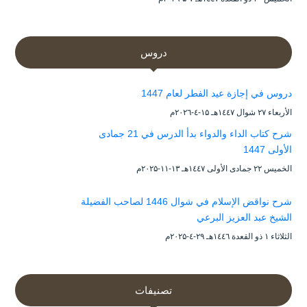
دروس
دروس في إجازة عيد الفطر لعام 1447
الأربعاء ۲۷ شوال ۱٤٤۷هـ ۱۵-٤-۲۰۲٦م
شرح كتاب الداء والدواء بدأ الدرس في 21 جمادى
الأولى 1447
الخميس ۲۲ جمادى الأولى ۱٤٤۷هـ ۱۳-۱۱-۲۰۲۵م
شرح نواقض الإسلام في شوال 1446 لصاحب الفضيلة
الشيخ عبد العزيز البرعي
الثلاثاء ۱ ذو القعدة ۱٤٤٦هـ ۲۹-٤-۲۰۲۵م
تصنيفات