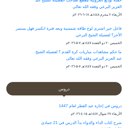
حفلة توديع العزوبية مقطع لصاحب الفضيلة الشيخ عبد
العزيز البرعي وفقه الله تعالى
الأربعاء ۲ محرم ۱٤٤۸هـ ۱۷-٦-۲۰۲٦م
فاعل خير اشترى لوح طاقة شمسية وبعد فترة انكسر فهل يستمر
الأجر؟ لفضيلة الشيخ البرعي
الخميس ۲۰ ذو القعدة ۱٤٤۷هـ ۷-۵-۲۰۲٦م
ما حكم مشاهدات مباريات كرة القدم ؟ لفضيلة الشيخ
عبد العزيز البرعي وفقه الله تعالى
الخميس ۲۰ ذو القعدة ۱٤٤۷هـ ۷-۵-۲۰۲٦م
دروس
دروس في إجازة عيد الفطر لعام 1447
الأربعاء ۲۷ شوال ۱٤٤۷هـ ۱۵-٤-۲۰۲٦م
شرح كتاب الداء والدواء بدأ الدرس في 21 جمادى