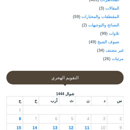
المقالات
(3)
المقتطفات والمختارات
(59)
النصائح والتوجيهات
(2)
تلاوات
(99)
ضيوف الشيخ
(49)
غير مصنف
(34)
مرئيات
(26)
التقويم الهجري
شوال 1444
س
د
ن
ث
أرب
خ
ج
1
8
7
6
5
4
3
2
15
14
13
12
11
10
9