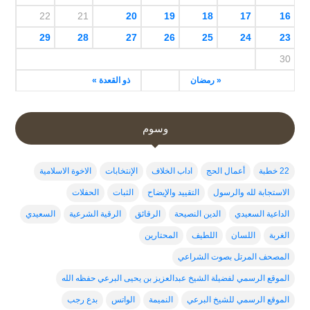
22
21
20
19
18
17
16
29
28
27
26
25
24
23
30
« رمضان
ذو القعدة »
وسوم
22 خطبة
أعمال الحج
اداب الخلاف
الإنتخابات
الاخوة الاسلامية
الاستجابة لله والرسول
التقييد والإيضاح
الثبات
الحفلات
الداعية السعيدي
الدين النصيحة
الرقائق
الرقية الشرعية
السعيدي
الغربة
اللسان
اللطيف
المحتارين
المصحف المرتل بصوت الشراعي
الموقع الرسمي لفضيلة الشيخ عبدالعزيز بن يحيى البرعي حفظه الله
الموقع الرسمي للشيخ البرعي
النميمة
الواتس
بدع رجب