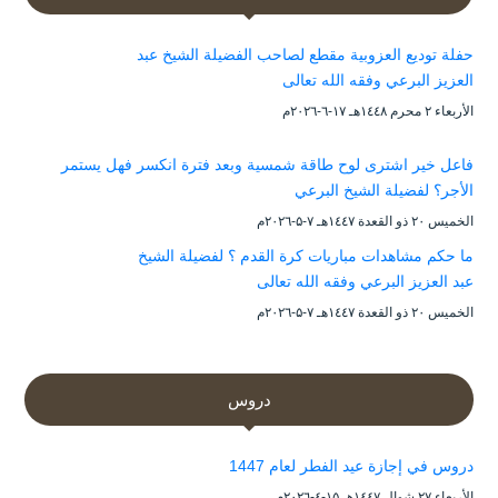
حفلة توديع العزوبية مقطع لصاحب الفضيلة الشيخ عبد
العزيز البرعي وفقه الله تعالى
الأربعاء ۲ محرم ۱٤٤۸هـ ۱۷-٦-۲۰۲٦م
فاعل خير اشترى لوح طاقة شمسية وبعد فترة انكسر فهل يستمر
الأجر؟ لفضيلة الشيخ البرعي
الخميس ۲۰ ذو القعدة ۱٤٤۷هـ ۷-۵-۲۰۲٦م
ما حكم مشاهدات مباريات كرة القدم ؟ لفضيلة الشيخ
عبد العزيز البرعي وفقه الله تعالى
الخميس ۲۰ ذو القعدة ۱٤٤۷هـ ۷-۵-۲۰۲٦م
دروس
دروس في إجازة عيد الفطر لعام 1447
الأربعاء ۲۷ شوال ۱٤٤۷هـ ۱۵-٤-۲۰۲٦م