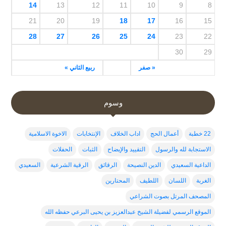
14
13
12
11
10
9
8
21
20
19
18
17
16
15
28
27
26
25
24
23
22
30
29
« صفر
ربيع الثاني »
وسوم
22 خطبة
أعمال الحج
اداب الخلاف
الإنتخابات
الاخوة الاسلامية
الاستجابة لله والرسول
التقييد والإيضاح
الثبات
الحفلات
الداعية السعيدي
الدين النصيحة
الرقائق
الرقية الشرعية
السعيدي
الغربة
اللسان
اللطيف
المحتارين
المصحف المرتل بصوت الشراعي
الموقع الرسمي لفضيلة الشيخ عبدالعزيز بن يحيى البرعي حفظه الله