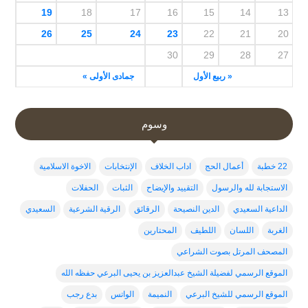
19
18
17
16
15
14
13
26
25
24
23
22
21
20
30
29
28
27
« ربيع الأول
جمادى الأولى »
وسوم
22 خطبة
أعمال الحج
اداب الخلاف
الإنتخابات
الاخوة الاسلامية
الاستجابة لله والرسول
التقييد والإيضاح
الثبات
الحفلات
الداعية السعيدي
الدين النصيحة
الرقائق
الرقية الشرعية
السعيدي
الغربة
اللسان
اللطيف
المحتارين
المصحف المرتل بصوت الشراعي
الموقع الرسمي لفضيلة الشيخ عبدالعزيز بن يحيى البرعي حفظه الله
الموقع الرسمي للشيخ البرعي
النميمة
الواتس
بدع رجب