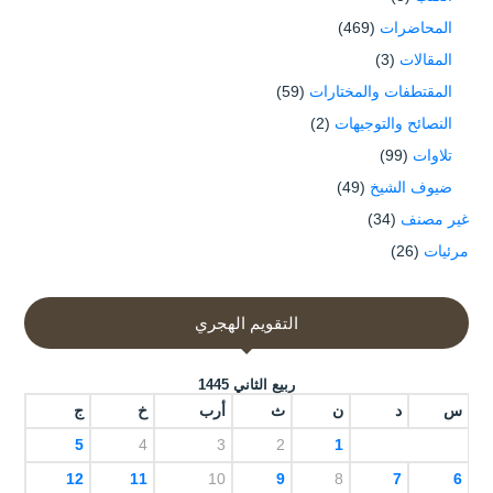
المحاضرات
(469)
المقالات
(3)
المقتطفات والمختارات
(59)
النصائح والتوجيهات
(2)
تلاوات
(99)
ضيوف الشيخ
(49)
غير مصنف
(34)
مرئيات
(26)
التقويم الهجري
ربيع الثاني 1445
س
د
ن
ث
أرب
خ
ج
5
4
3
2
1
12
11
10
9
8
7
6