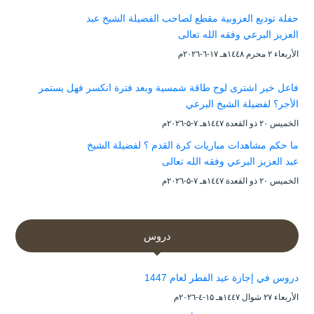
حفلة توديع العزوبية مقطع لصاحب الفضيلة الشيخ عبد
العزيز البرعي وفقه الله تعالى
الأربعاء ۲ محرم ۱٤٤۸هـ ۱۷-٦-۲۰۲٦م
فاعل خير اشترى لوح طاقة شمسية وبعد فترة انكسر فهل يستمر
الأجر؟ لفضيلة الشيخ البرعي
الخميس ۲۰ ذو القعدة ۱٤٤۷هـ ۷-۵-۲۰۲٦م
ما حكم مشاهدات مباريات كرة القدم ؟ لفضيلة الشيخ
عبد العزيز البرعي وفقه الله تعالى
الخميس ۲۰ ذو القعدة ۱٤٤۷هـ ۷-۵-۲۰۲٦م
دروس
دروس في إجازة عيد الفطر لعام 1447
الأربعاء ۲۷ شوال ۱٤٤۷هـ ۱۵-٤-۲۰۲٦م