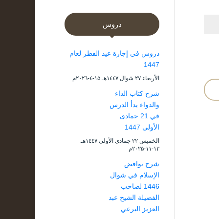
دروس
دروس في إجازة عيد الفطر لعام
1447
الأربعاء ۲۷ شوال ۱٤٤۷هـ ۱۵-٤-۲۰۲٦م
شرح كتاب الداء
والدواء بدأ الدرس
في 21 جمادى
الأولى 1447
الخميس ۲۲ جمادى الأولى ۱٤٤۷هـ
۱۳-۱۱-۲۰۲۵م
شرح نواقض
الإسلام في شوال
1446 لصاحب
الفضيلة الشيخ عبد
العزيز البرعي