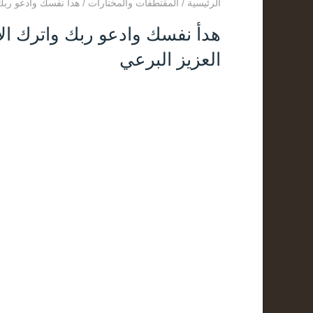
الرئيسية
/
المقتطفات والمختارات
/
هدأ نفسك وادعو ربك واترك الأخبار 1-4-1446 مق
العزيز البرعي