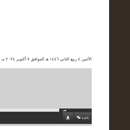
الأثنين ٤ ربيع الثاني ۱٤٤٦ هـ الموافق ۷ أكتوبر ۲۰۲٤ مـ |
نافذة