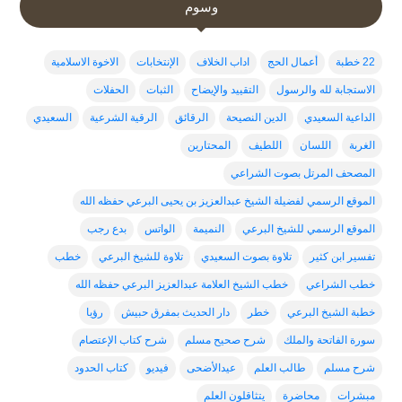
وسوم
22 خطبة
أعمال الحج
اداب الخلاف
الإنتخابات
الاخوة الاسلامية
الاستجابة لله والرسول
التقييد والإيضاح
الثبات
الحفلات
الداعية السعيدي
الدين النصيحة
الرقائق
الرقية الشرعية
السعيدي
الغربة
اللسان
اللطيف
المحتارين
المصحف المرتل بصوت الشراعي
الموقع الرسمي لفضيلة الشيخ عبدالعزيز بن يحيى البرعي حفظه الله
الموقع الرسمي للشيخ البرعي
النميمة
الواتس
بدع رجب
تفسير ابن كثير
تلاوة بصوت السعيدي
تلاوة للشيخ البرعي
خطب
خطب الشراعي
خطب الشيخ العلامة عبدالعزيز البرعي حفظه الله
خطبة الشيخ البرعي
خطر
دار الحديث بمفرق حبيش
رؤيا
سورة الفاتحة والملك
شرح صحيح مسلم
شرح كتاب الإعتصام
شرح مسلم
طالب العلم
عيدالأضحى
فيديو
كتاب الحدود
مبشرات
محاضرة
يتثاقلون العلم